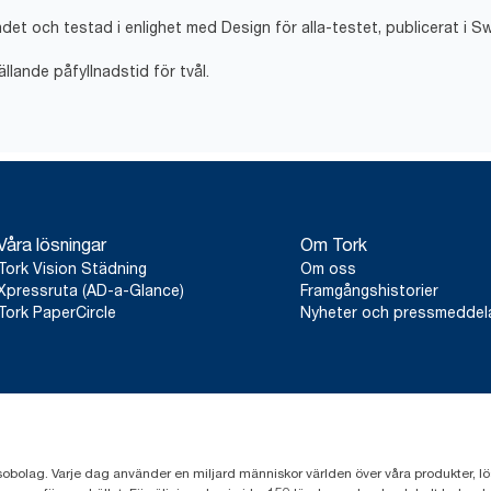
*
Certifierad av Reumatikerförbundet.
ndet och testad i enlighet med Design för alla-testet, publicerat i 
**
Baserat på tester vid 20 °C
**
Certifierad av Reumatikerförbundet.
***
Inköpt förnybar el som är EECS-certifierad avseende ursprung
ällande påfyllnadstid för tvål.
****
*Representerar det europeiska refillsortimentet för kosmetisk 
användningstillfälle. Baseras på livscykelanalyser verifierade av 
kvalitetsnivåer av refiller, tillsammans med information om för
vattenmängd på 495 g). Då informationen är ett genomsnitt för 
användas för koldioxidrapportering för specifika artiklar och för
Våra lösningar
Om Tork
Tork Vision Städning
Om oss
Xpressruta (AD-a-Glance)
Framgångshistorier
Tork PaperCircle
Nyheter och pressmedde
sobolag. Varje dag använder en miljard människor världen över våra produkter, lösnin