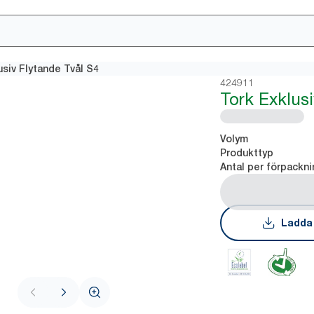
usiv Flytande Tvål S4
424911
Tork Exklus
Volym
Produkttyp
Antal per förpackni
Ladda