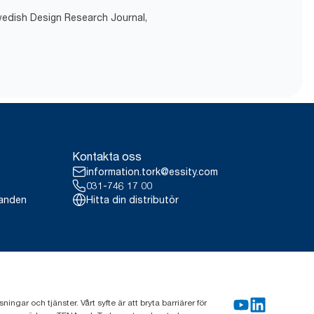
Swedish Design Research Journal,
sgaranti.
flytande tvål per
tredje part, som inkluderar alla
brukning (tvålmängd på 1,5 g och
systemet är den inte avsedd att
brukning.
Kontakta oss
information.tork@essity.com
031-746 17 00
landen
Hitta din distributör
gar och tjänster. Vårt syfte är att bryta barriärer för