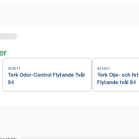
er
424011
424401
Tork Odor-Control Flytande Tvål
Tork Olje- och fe
S4
Flytande tvål S4