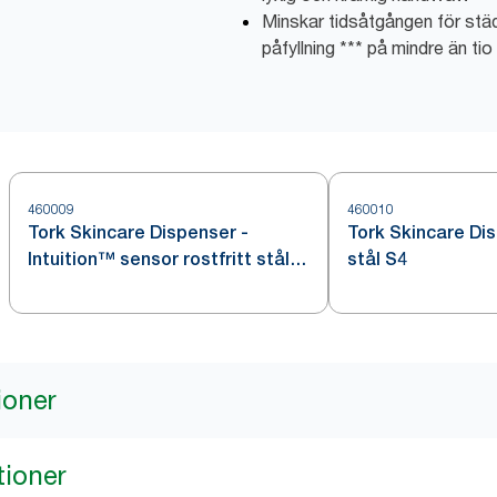
Minskar tidsåtgången för städ
påfyllning *** på mindre än ti
460009
460010
Tork Skincare Dispenser -
Tork Skincare Dis
Intuition™ sensor rostfritt stål
stål S4
S4
ioner
tioner