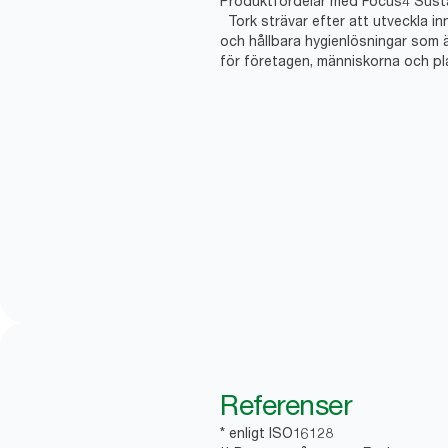
Produktfördelar med Focus4 Sustai
Tork strävar efter att utveckla in
och hållbara hygienlösningar som 
för företagen, människorna och pl
Referenser
* enligt ISO16128