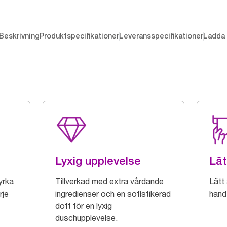
Beskrivning
Produktspecifikationer
Leveransspecifikationer
Ladda 
Lyxig upplevelse
Lät
yrka
Tillverkad med extra vårdande
Lätt
rje
ingredienser och en sofistikerad
hand
doft för en lyxig
duschupplevelse.