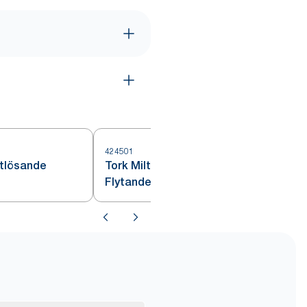
424501
4
ttlösande
Tork Milt Parfymerad Handtvätt
Flytande Tvål S4