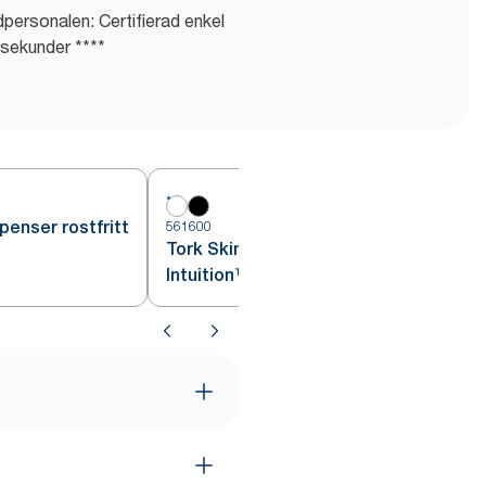
personalen: Certifierad enkel
o sekunder ****
penser rostfritt
561600
5
Tork Skincare Dispenser -
Intuition™ sensor vit S4