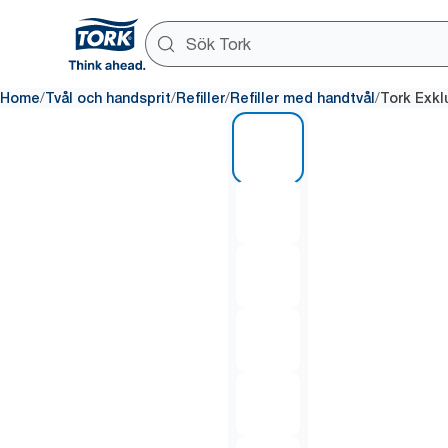
/
/
/
/
Home
Tvål och handsprit
Refiller
Refiller med handtvål
Tork Exkl
1 of 6