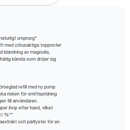
aturligt ursprung*
oft med citrusaktiga toppnoter
ad blandning av magnolia,
härlig känsla som dröjer sig
förseglad refill med ny pump
nska risken för smittspridning
en till användaren.
per ihop efter hand, vilket
70 %**
aextrakt och pärllyster för en