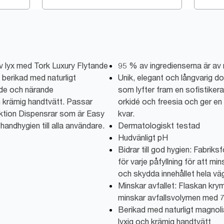
v lyx med Tork Luxury Flytande
95 % av ingredienserna är av n
 berikad med naturligt
Unik, elegant och långvarig d
nde och närande
som lyfter fram en sofistiker
h krämig handtvätt. Passar
orkidé och freesia och ger en 
ktion Dispensrar som är Easy
kvar.
handhygien till alla användare.
Dermatologiskt testad
Hudvänligt pH
Bidrar till god hygien: Fabriks
för varje påfyllning för att mi
och skydda innehållet hela väg
Minskar avfallet: Flaskan krym
minskar avfallsvolymen med 
Berikad med naturligt magnoli
lyxig och krämig handtvätt