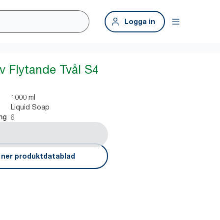
Logga in
iv Flytande Tvål S4
1000 ml
Liquid Soap
6
ng
 ner produktdatablad