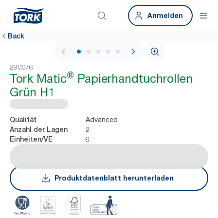
Anmelden
Back
1 / 7
290076
®
Tork Matic
Papierhandtuchrollen
Grün H1
Advanced
Qualität
2
Anzahl der Lagen
6
Einheiten/VE
Produktdatenblatt herunterladen