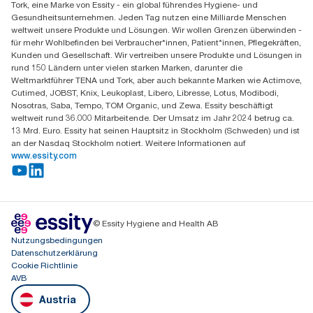
Tork, eine Marke von Essity - ein global führendes Hygiene- und
Essity Austria Vertriebs GmbH
Gesundheitsunternehmen. Jeden Tag nutzen eine Milliarde Menschen
Am Europlatz 2
weltweit unsere Produkte und Lösungen. Wir wollen Grenzen überwinden -
1120 Wien
für mehr Wohlbefinden bei Verbraucher*innen, Patient*innen, Pflegekräften,
Mo-Do 8:00-16:30 | Fr 8:00-15:00
Kunden und Gesellschaft. Wir vertreiben unsere Produkte und Lösungen in
GLN: 9011111000026
rund 150 Ländern unter vielen starken Marken, darunter die
Weltmarktführer TENA und Tork, aber auch bekannte Marken wie Actimove,
Cutimed, JOBST, Knix, Leukoplast, Libero, Libresse, Lotus, Modibodi,
Nosotras, Saba, Tempo, TOM Organic, und Zewa. Essity beschäftigt
weltweit rund 36.000 Mitarbeitende. Der Umsatz im Jahr 2024 betrug ca.
13 Mrd. Euro. Essity hat seinen Hauptsitz in Stockholm (Schweden) und ist
an der Nasdaq Stockholm notiert. Weitere Informationen auf
www.essity.com
© Essity Hygiene and Health AB
Nutzungsbedingungen
Datenschutzerklärung
Cookie Richtlinie
AVB
Austria