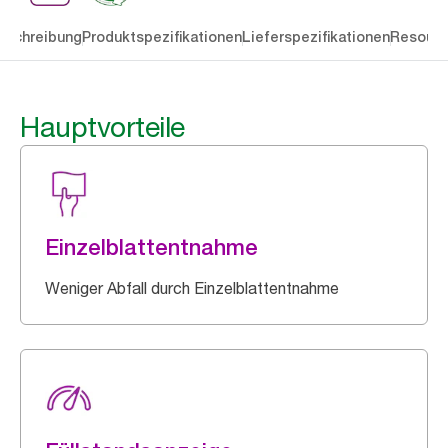
eschreibung
Produktspezifikationen
Lieferspezifikationen
Resourc
Hauptvorteile
Einzelblattentnahme
Weniger Abfall durch Einzelblattentnahme