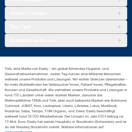
Berichterstattung für spezielle Artikel und einen speziellen
Verbrauch gedacht.
Lösungen
Unsere Lösungen
**
Durchschnittlicher Wert, im Vergleich zum durchschnittlichen
Nachhaltigkeit
CO2-Fußabdruck aller Tork Matic® (H1) Nachfüllpackungen vor
Tork Clean Care
Tork Vision Reinigung
Beginn des Bezugs von Strom aus erneuerbaren Quellen für
Über Tork
AD-a-Glance
unsere Papierherstellung, der durch Herkunftsnachweise
verifiziert und bestätigt ist. Die sich daraus ergebenden CO2-
Tork PaperCircle
Über uns
Kontaktieren Sie uns
Einsparungen wurden in einer von externen Stellen geprüften
Produktreklamation
Cradle-to-grave-Lebenszyklusanalyse (LCA) quantifiziert.
Servicereklamation
torkmaster@essity.com
Spenderreklamation
+43 (0) 8 10-22 00 84
Finden Sie Ihren Vertriebspartner
Tork, eine Marke von Essity - ein global führendes Hygiene- und
Essity Austria Vertriebs GmbH
Gesundheitsunternehmen. Jeden Tag nutzen eine Milliarde Menschen
Am Europlatz 2
weltweit unsere Produkte und Lösungen. Wir wollen Grenzen überwinden -
1120 Wien
für mehr Wohlbefinden bei Verbraucher*innen, Patient*innen, Pflegekräften,
Mo-Do 8:00-16:30 | Fr 8:00-15:00
Kunden und Gesellschaft. Wir vertreiben unsere Produkte und Lösungen in
GLN: 9011111000026
rund 150 Ländern unter vielen starken Marken, darunter die
Weltmarktführer TENA und Tork, aber auch bekannte Marken wie Actimove,
Cutimed, JOBST, Knix, Leukoplast, Libero, Libresse, Lotus, Modibodi,
Nosotras, Saba, Tempo, TOM Organic, und Zewa. Essity beschäftigt
weltweit rund 36.000 Mitarbeitende. Der Umsatz im Jahr 2024 betrug ca.
13 Mrd. Euro. Essity hat seinen Hauptsitz in Stockholm (Schweden) und ist
an der Nasdaq Stockholm notiert. Weitere Informationen auf