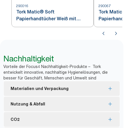
290016
290067
Tork Matic® Soft
Tork Matic® 
Papierhandtücher Weiß mit
Papierhandtu
blauem Blätterdesign H1
grauem Blätt
Nachhaltigkeit
Vorteile der Focus4 Nachhaltigkeit-Produkte – Tork
entwickelt innovative, nachhaltige Hygienelösungen, die
besser für Geschäft, Menschen und Umwelt sind
Materialien und Verpackung
Nachfüllmaterial mit EU Ecolabel-Zertifizierung –
Nutzung & Abfall
reduzierte Umweltbelastung während des
Produktlebenszyklus.
Einzelblattentnahme kontrolliert den Verbrauch
CO2
Nachfüllmaterial mit FSC®-Zertifizierung –
und reduziert Abfall.