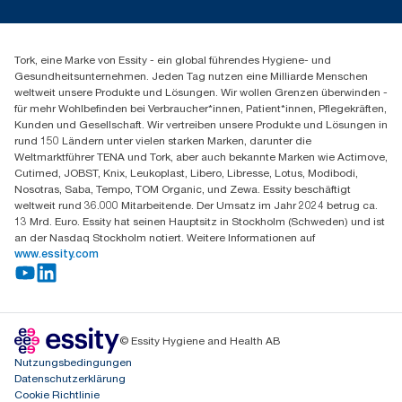
Servicereklamation
torkmaster@essity.com
Spenderreklamation
+43 (0) 8 10-22 00 84
Finden Sie Ihren Vertriebspartner
Tork, eine Marke von Essity - ein global führendes Hygiene- und
Essity Austria Vertriebs GmbH
Gesundheitsunternehmen. Jeden Tag nutzen eine Milliarde Menschen
Am Europlatz 2
weltweit unsere Produkte und Lösungen. Wir wollen Grenzen überwinden -
1120 Wien
für mehr Wohlbefinden bei Verbraucher*innen, Patient*innen, Pflegekräften,
Mo-Do 8:00-16:30 | Fr 8:00-15:00
Kunden und Gesellschaft. Wir vertreiben unsere Produkte und Lösungen in
GLN: 9011111000026
rund 150 Ländern unter vielen starken Marken, darunter die
Weltmarktführer TENA und Tork, aber auch bekannte Marken wie Actimove,
Cutimed, JOBST, Knix, Leukoplast, Libero, Libresse, Lotus, Modibodi,
Nosotras, Saba, Tempo, TOM Organic, und Zewa. Essity beschäftigt
weltweit rund 36.000 Mitarbeitende. Der Umsatz im Jahr 2024 betrug ca.
13 Mrd. Euro. Essity hat seinen Hauptsitz in Stockholm (Schweden) und ist
an der Nasdaq Stockholm notiert. Weitere Informationen auf
www.essity.com
© Essity Hygiene and Health AB
Nutzungsbedingungen
Datenschutzerklärung
Cookie Richtlinie