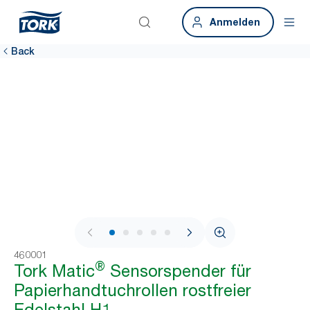
Anmelden
Back
1 / 9
460001
®
Tork Matic
Sensorspender für
Papierhandtuchrollen rostfreier
Edelstahl H1