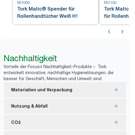
551000
551100
Tork Matic® Spender für
Tork Matic®
Rollenhandtücher Weiß H1
für Rollenha
Nachhaltigkeit
Vorteile der Focus4 Nachhaltigkeit-Produkte – Tork
entwickelt innovative, nachhaltige Hygienelösungen, die
besser für Geschäft, Menschen und Umwelt sind
Materialien und Verpackung
Nachfüllmaterial mit EU Ecolabel-Zertifizierung –
Nutzung & Abfall
reduzierte Umweltbelastung während des
Produktlebenszyklus.
Einzelblattentnahme kontrolliert den Verbrauch
CO2
Nachfüllmaterial mit FSC®-Zertifizierung –
und reduziert Abfall.
hergestellt aus nachhaltig gewonnenen Fasern.