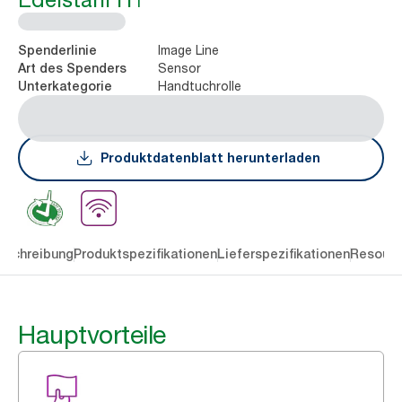
Image Line
Spenderlinie
Sensor
Art des Spenders
Handtuchrolle
Unterkategorie
Produktdatenblatt herunterladen
eschreibung
Produktspezifikationen
Lieferspezifikationen
Resourc
Hauptvorteile