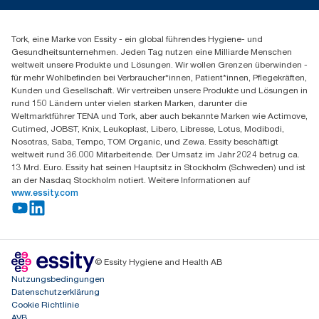
Spenderreklamation
+43 (0) 8 10-22 00 84
Finden Sie Ihren Vertriebspartner
Tork, eine Marke von Essity - ein global führendes Hygiene- und
Essity Austria Vertriebs GmbH
Gesundheitsunternehmen. Jeden Tag nutzen eine Milliarde Menschen
Am Europlatz 2
weltweit unsere Produkte und Lösungen. Wir wollen Grenzen überwinden -
1120 Wien
für mehr Wohlbefinden bei Verbraucher*innen, Patient*innen, Pflegekräften,
Mo-Do 8:00-16:30 | Fr 8:00-15:00
Kunden und Gesellschaft. Wir vertreiben unsere Produkte und Lösungen in
GLN: 9011111000026
rund 150 Ländern unter vielen starken Marken, darunter die
Weltmarktführer TENA und Tork, aber auch bekannte Marken wie Actimove,
Cutimed, JOBST, Knix, Leukoplast, Libero, Libresse, Lotus, Modibodi,
Nosotras, Saba, Tempo, TOM Organic, und Zewa. Essity beschäftigt
weltweit rund 36.000 Mitarbeitende. Der Umsatz im Jahr 2024 betrug ca.
13 Mrd. Euro. Essity hat seinen Hauptsitz in Stockholm (Schweden) und ist
an der Nasdaq Stockholm notiert. Weitere Informationen auf
www.essity.com
© Essity Hygiene and Health AB
Nutzungsbedingungen
Datenschutzerklärung
Cookie Richtlinie
AVB