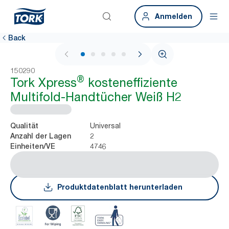
Anmelden
Back
1 / 7
150290
®
Tork Xpress
kosteneffiziente
Multifold-Handtücher Weiß H2
Universal
Qualität
2
Anzahl der Lagen
4746
Einheiten/VE
Produktdatenblatt herunterladen