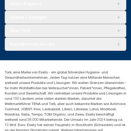
Gültig für Spender, die ab Mai 2023 in Europa (außer
*
In Kombination mit den Artikeln 100297, 120289, 150299,
Unser Angebot
Frankreich) verkauft oder geliehen werden. ClimatePartner-
100888, 100889 und 120454
zertifiziertes Produkt: www.climate-id.com/de/9VIUDN.
Lösungen
**
Zertifiziert von der Schwedischen Rheuma-Organisation.
Unsere Lösungen
**
Stellt das europäische Tork Xpress® Multifold (H2)
Nachhaltigkeit
Nachfüllsortiment nach Verwendungszweck dar. Basiert auf von
Tork Clean Care
Tork Vision Reinigung
externen Stellen geprüften Lebenszyklusanalysen (LCA), die alle
Über Tork
AD-a-Glance
Nachfüllqualitätsstufen abdecken, kombiniert mit
Tork PaperCircle
Nutzungsdaten. Da es sich bei diesen Daten um einen
Über uns
Kontaktieren Sie uns
Systemdurchschnitt handelt, sind sie nicht für die CO2-
Produktreklamation
Berichterstattung für spezielle Artikel und einen speziellen
Servicereklamation
torkmaster@essity.com
Verbrauch gedacht.
Spenderreklamation
+43 (0) 8 10-22 00 84
***
Durchschnittlicher Wert, im Vergleich zum durchschnittlichen
Finden Sie Ihren Vertriebspartner
CO2-Fußabdruck aller Tork Xpress® Multifold (H2)
Tork, eine Marke von Essity - ein global führendes Hygiene- und
Essity Austria Vertriebs GmbH
Nachfüllpackungen vor Beginn des Bezugs von Strom aus
Gesundheitsunternehmen. Jeden Tag nutzen eine Milliarde Menschen
Am Europlatz 2
erneuerbaren Quellen für unsere Papierherstellung, der durch
weltweit unsere Produkte und Lösungen. Wir wollen Grenzen überwinden -
1120 Wien
Herkunftsnachweise verifiziert und bestätigt ist. Die sich daraus
für mehr Wohlbefinden bei Verbraucher*innen, Patient*innen, Pflegekräften,
Mo-Do 8:00-16:30 | Fr 8:00-15:00
ergebenden CO2-Einsparungen wurden in einer von externen
Kunden und Gesellschaft. Wir vertreiben unsere Produkte und Lösungen in
GLN: 9011111000026
Stellen geprüften Cradle-to-grave-Lebenszyklusanalyse (LCA)
rund 150 Ländern unter vielen starken Marken, darunter die
quantifiziert.
Weltmarktführer TENA und Tork, aber auch bekannte Marken wie Actimove,
Cutimed, JOBST, Knix, Leukoplast, Libero, Libresse, Lotus, Modibodi,
Nosotras, Saba, Tempo, TOM Organic, und Zewa. Essity beschäftigt
weltweit rund 36.000 Mitarbeitende. Der Umsatz im Jahr 2024 betrug ca.
13 Mrd. Euro. Essity hat seinen Hauptsitz in Stockholm (Schweden) und ist
an der Nasdaq Stockholm notiert. Weitere Informationen auf