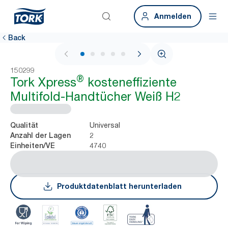
Anmelden
Back
1 / 7
150299
®
Tork Xpress
kosteneffiziente
Multifold-Handtücher Weiß H2
Universal
Qualität
2
Anzahl der Lagen
4740
Einheiten/VE
Produktdatenblatt herunterladen