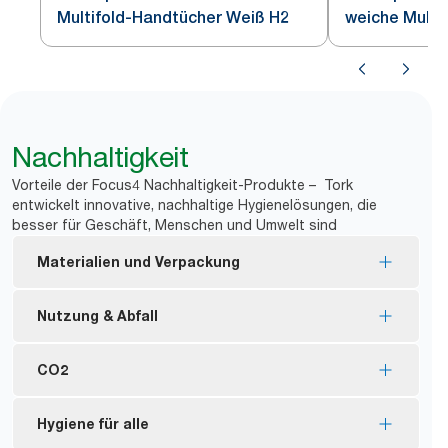
Multifold-Handtücher Weiß H2
weiche Multif
Papierhandtü
Nachhaltigkeit
Vorteile der Focus4 Nachhaltigkeit-Produkte – Tork
entwickelt innovative, nachhaltige Hygienelösungen, die
besser für Geschäft, Menschen und Umwelt sind
Materialien und Verpackung
Nachfüllmaterial mit EU Ecolabel-Zertifizierung –
Nutzung & Abfall
reduzierte Umweltbelastung während des
Produktlebenszyklus
Geringere Nachfüllfrequenz mit
CO2
FSC® certified refills – made from responsibly
Einzelblattentnahmesystem, das Verbrauch und
sourced fiber.
*
Abfall reduziert.
CO2-neutral zertifizierte Spender im Image
Hygiene für alle
Tork Naturprodukte werden zu 100 % aus
Tork Handtücher können mit Tork PaperCircle® zu
Design – produziert mit zertifizierter erneuerbarer