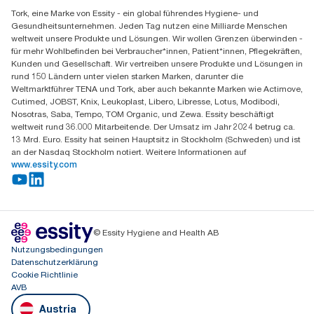
Finden Sie Ihren Vertriebspartner
CO2-Fußabdruck aller Tork Xpress® Multifold (H2)
Tork, eine Marke von Essity - ein global führendes Hygiene- und
Essity Austria Vertriebs GmbH
Nachfüllpackungen vor Beginn des Bezugs von Strom aus
Gesundheitsunternehmen. Jeden Tag nutzen eine Milliarde Menschen
Am Europlatz 2
erneuerbaren Quellen für unsere Papierherstellung, der durch
weltweit unsere Produkte und Lösungen. Wir wollen Grenzen überwinden -
1120 Wien
Herkunftsnachweise verifiziert und bestätigt ist. Die sich daraus
für mehr Wohlbefinden bei Verbraucher*innen, Patient*innen, Pflegekräften,
Mo-Do 8:00-16:30 | Fr 8:00-15:00
ergebenden CO2-Einsparungen wurden in einer von externen
Kunden und Gesellschaft. Wir vertreiben unsere Produkte und Lösungen in
GLN: 9011111000026
Stellen geprüften Cradle-to-grave-Lebenszyklusanalyse (LCA)
rund 150 Ländern unter vielen starken Marken, darunter die
quantifiziert.
Weltmarktführer TENA und Tork, aber auch bekannte Marken wie Actimove,
Cutimed, JOBST, Knix, Leukoplast, Libero, Libresse, Lotus, Modibodi,
Nosotras, Saba, Tempo, TOM Organic, und Zewa. Essity beschäftigt
weltweit rund 36.000 Mitarbeitende. Der Umsatz im Jahr 2024 betrug ca.
13 Mrd. Euro. Essity hat seinen Hauptsitz in Stockholm (Schweden) und ist
an der Nasdaq Stockholm notiert. Weitere Informationen auf
www.essity.com
© Essity Hygiene and Health AB
Nutzungsbedingungen
Datenschutzerklärung
Cookie Richtlinie
AVB
Austria