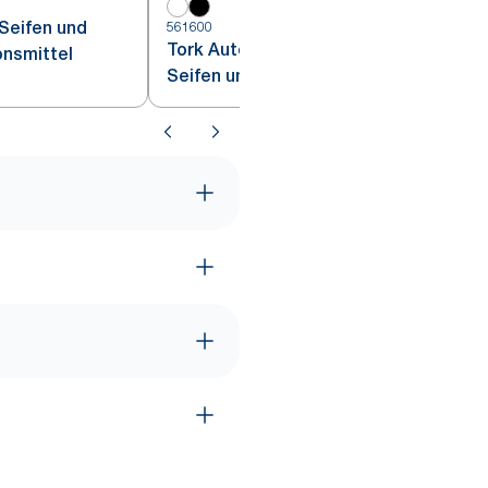
 Seifen und
561600
5
Tork Automatik Spender für
nsmittel
Seifen und
Händedesinfektionsmittel