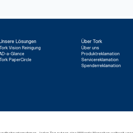
Unsere Lösungen
Über Tork
Tork Vision Reinigung
Über uns
AD-a-Glance
Produktreklamation
Tork PaperCircle
Servicereklamation
Spenderreklamation
Gesundheitsunternehmen. Jeden Tag nutzen eine Milliarde Menschen weltweit uns