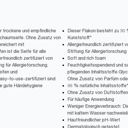
ür trockene und empfindliche
Dieser Flakon besteht zu 30
Schaumseife. Ohne Zusatz von
Kunststoff*
reichert mit
Allergiefreundlich zertifizier
n ist die Seife für alle
Stiftung für Allergieforschung
rfreundlich zertifiziert von
Soft and rich foam
g für Allergieforschung.
Feuchtigkeitsspendend und san
eifen und
pflegenden Inhaltsstoffe Glyc
asy-to-use-zertifiziert sind
Ohne Zusatz von Parfüm oder
ine gute Händehygiene
96 % natürliche Inhaltsstoffe
Ohne Zusatz von Duftstoffen
Für häufige Anwendung
Weniger Energieverbrauch: Di
mit kaltem Wasser nachweisl
Hautfreundlicher pH-Wert
Dermatologisch getestet