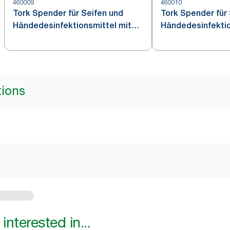
460009
460010
Tork Spender für Seifen und
Tork Spender für
Händedesinfektionsmittel mit
Händedesinfektio
Intuition™ Sensor Edelstahl S4
tions
interested in...