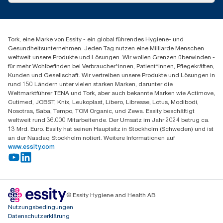
Servicereklamation
torkmaster@essity.com
Spenderreklamation
+43 (0) 8 10-22 00 84
Finden Sie Ihren Vertriebspartner
Tork, eine Marke von Essity - ein global führendes Hygiene- und
Essity Austria Vertriebs GmbH
Gesundheitsunternehmen. Jeden Tag nutzen eine Milliarde Menschen
Am Europlatz 2
weltweit unsere Produkte und Lösungen. Wir wollen Grenzen überwinden -
1120 Wien
für mehr Wohlbefinden bei Verbraucher*innen, Patient*innen, Pflegekräften,
Mo-Do 8:00-16:30 | Fr 8:00-15:00
Kunden und Gesellschaft. Wir vertreiben unsere Produkte und Lösungen in
GLN: 9011111000026
rund 150 Ländern unter vielen starken Marken, darunter die
Weltmarktführer TENA und Tork, aber auch bekannte Marken wie Actimove,
Cutimed, JOBST, Knix, Leukoplast, Libero, Libresse, Lotus, Modibodi,
Nosotras, Saba, Tempo, TOM Organic, und Zewa. Essity beschäftigt
weltweit rund 36.000 Mitarbeitende. Der Umsatz im Jahr 2024 betrug ca.
13 Mrd. Euro. Essity hat seinen Hauptsitz in Stockholm (Schweden) und ist
an der Nasdaq Stockholm notiert. Weitere Informationen auf
www.essity.com
© Essity Hygiene and Health AB
Nutzungsbedingungen
Datenschutzerklärung