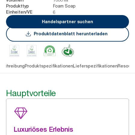
Foam Soap
Produkttyp
6
Einheiten/VE
Handelspartner suchen
Produktdatenblatt herunterladen
eschreibung
Produktspezifikationen
Lieferspezifikationen
Resourc
Hauptvorteile
Luxuriöses Erlebnis