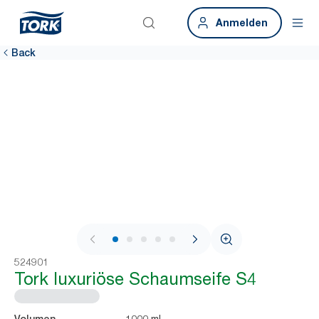
Anmelden
Back
1 / 7
524901
Tork luxuriöse Schaumseife S4
1000 ml
Volumen