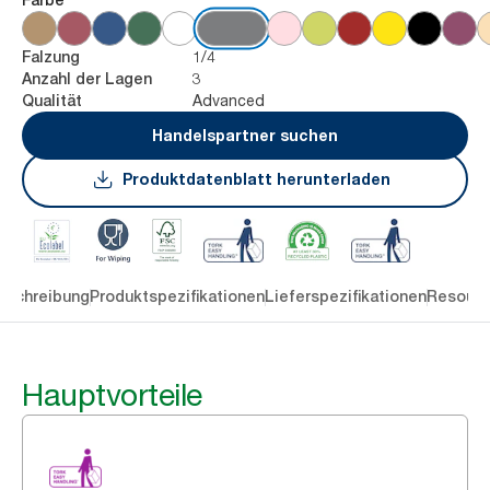
1/4
Falzung
3
Anzahl der Lagen
Advanced
Qualität
Handelspartner suchen
Produktdatenblatt herunterladen
eschreibung
Produktspezifikationen
Lieferspezifikationen
Resourc
Hauptvorteile