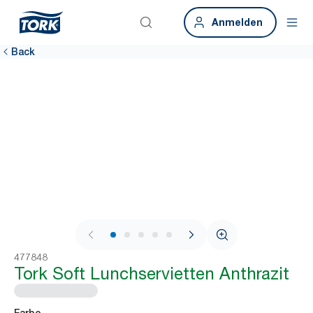
Anmelden
Back
1 / 7
477848
Tork Soft Lunchservietten Anthrazit
Farbe