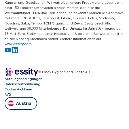
Mo-Do 8:00-16:30 | Fr 8:00-15:00
Kunden und Gesellschaft. Wir vertreiben unsere Produkte und Lösungen in
GLN: 9011111000026
rund 150 Ländern unter vielen starken Marken, darunter die
Weltmarktführer TENA und Tork, aber auch bekannte Marken wie Actimove,
Cutimed, JOBST, Knix, Leukoplast, Libero, Libresse, Lotus, Modibodi,
Nosotras, Saba, Tempo, TOM Organic, und Zewa. Essity beschäftigt
weltweit rund 36.000 Mitarbeitende. Der Umsatz im Jahr 2024 betrug ca.
13 Mrd. Euro. Essity hat seinen Hauptsitz in Stockholm (Schweden) und ist
an der Nasdaq Stockholm notiert. Weitere Informationen auf
www.essity.com
© Essity Hygiene and Health AB
Nutzungsbedingungen
Datenschutzerklärung
Cookie Richtlinie
AVB
Austria