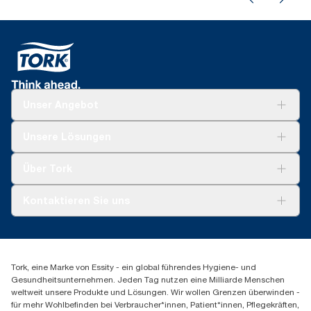
Unser Angebot
Lösungen
Unsere Lösungen
Nachhaltigkeit
Tork Clean Care
Tork Vision Reinigung
Über Tork
AD-a-Glance
Tork PaperCircle
Über uns
Kontaktieren Sie uns
Produktreklamation
Servicereklamation
torkmaster@essity.com
Spenderreklamation
+43 (0) 8 10-22 00 84
Finden Sie Ihren Vertriebspartner
Tork, eine Marke von Essity - ein global führendes Hygiene- und
Essity Austria Vertriebs GmbH
Gesundheitsunternehmen. Jeden Tag nutzen eine Milliarde Menschen
Am Europlatz 2
weltweit unsere Produkte und Lösungen. Wir wollen Grenzen überwinden -
1120 Wien
für mehr Wohlbefinden bei Verbraucher*innen, Patient*innen, Pflegekräften,