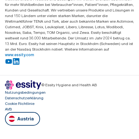
1120 Wien
für mehr Wohlbefinden bei Verbraucher*innen, Patient*innen, Pflegekräften,
Mo-Do 8:00-16:30 | Fr 8:00-15:00
Kunden und Gesellschaft. Wir vertreiben unsere Produkte und Lösungen in
GLN: 9011111000026
rund 150 Ländern unter vielen starken Marken, darunter die
Weltmarktführer TENA und Tork, aber auch bekannte Marken wie Actimove,
Cutimed, JOBST, Knix, Leukoplast, Libero, Libresse, Lotus, Modibodi,
Nosotras, Saba, Tempo, TOM Organic, und Zewa. Essity beschäftigt
weltweit rund 36.000 Mitarbeitende. Der Umsatz im Jahr 2024 betrug ca.
13 Mrd. Euro. Essity hat seinen Hauptsitz in Stockholm (Schweden) und ist
an der Nasdaq Stockholm notiert. Weitere Informationen auf
www.essity.com
© Essity Hygiene and Health AB
Nutzungsbedingungen
Datenschutzerklärung
Cookie Richtlinie
AVB
Austria