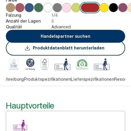
1/4
Falzung
3
Anzahl der Lagen
Advanced
Qualität
Handelspartner suchen
Produktdatenblatt herunterladen
eschreibung
Produktspezifikationen
Lieferspezifikationen
Resourc
Hauptvorteile