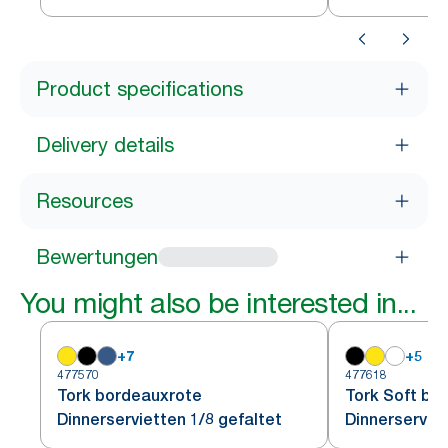
Elfenbeinfarbener Serviette
Product specifications
Delivery details
Resources
Bewertungen
You might also be interested in...
+
7
+
5
477570
477618
Tork bordeauxrote
Tork Soft bo
Dinnerservietten 1/8 gefaltet
Dinnerserviet