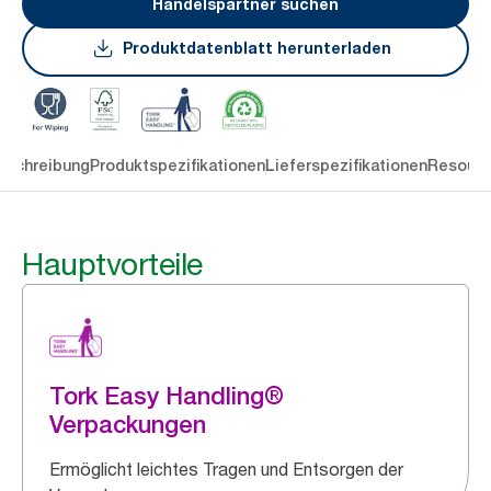
Handelspartner suchen
Produktdatenblatt herunterladen
eschreibung
Produktspezifikationen
Lieferspezifikationen
Resourc
Hauptvorteile
Tork Easy Handling®
Verpackungen
Ermöglicht leichtes Tragen und Entsorgen der