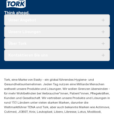
Unser Angebot
Lösungen
Unsere Lösungen
Nachhaltigkeit
Tork Clean Care
Tork Vision Reinigung
Über Tork
AD-a-Glance
Tork PaperCircle
Über uns
Kontaktieren Sie uns
Produktreklamation
Servicereklamation
torkmaster@essity.com
Spenderreklamation
+43 (0) 8 10-22 00 84
Finden Sie Ihren Vertriebspartner
Tork, eine Marke von Essity - ein global führendes Hygiene- und
Essity Austria Vertriebs GmbH
Gesundheitsunternehmen. Jeden Tag nutzen eine Milliarde Menschen
Am Europlatz 2
weltweit unsere Produkte und Lösungen. Wir wollen Grenzen überwinden -
1120 Wien
für mehr Wohlbefinden bei Verbraucher*innen, Patient*innen, Pflegekräften,
Mo-Do 8:00-16:30 | Fr 8:00-15:00
Kunden und Gesellschaft. Wir vertreiben unsere Produkte und Lösungen in
GLN: 9011111000026
rund 150 Ländern unter vielen starken Marken, darunter die
Weltmarktführer TENA und Tork, aber auch bekannte Marken wie Actimove,
Cutimed, JOBST, Knix, Leukoplast, Libero, Libresse, Lotus, Modibodi,