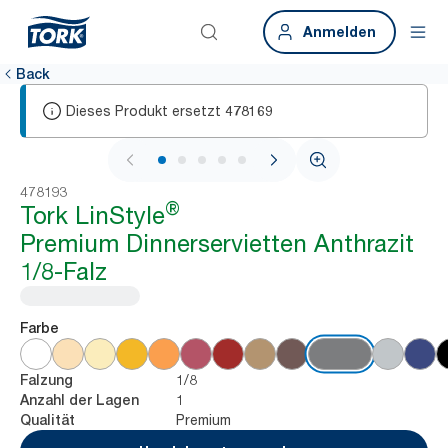
Anmelden
Back
Dieses Produkt ersetzt
478169
1 / 5
478193
®
Tork LinStyle
Premium Dinnerservietten Anthrazit
1/8-Falz
Farbe
1/8
Falzung
1
Anzahl der Lagen
Premium
Qualität