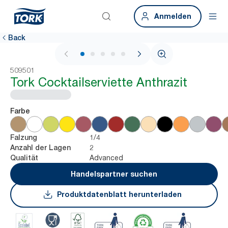
Anmelden
Back
1 / 5
509501
Tork Cocktailserviette Anthrazit
Farbe
1/4
Falzung
2
Anzahl der Lagen
Advanced
Qualität
Handelspartner suchen
Produktdatenblatt herunterladen