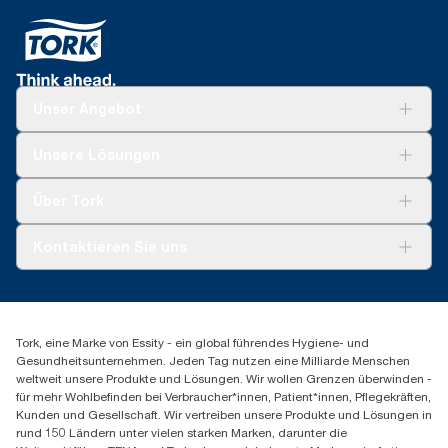
Unser Angebot
Lösungen
Unsere Lösungen
Nachhaltigkeit
Tork Clean Care
Tork Vision Reinigung
Über Tork
AD-a-Glance
Tork PaperCircle
Über uns
Kontaktieren Sie uns
Produktreklamation
Servicereklamation
torkmaster@essity.com
Spenderreklamation
+43 (0) 8 10-22 00 84
Finden Sie Ihren Vertriebspartner
Tork, eine Marke von Essity - ein global führendes Hygiene- und
Essity Austria Vertriebs GmbH
Gesundheitsunternehmen. Jeden Tag nutzen eine Milliarde Menschen
Am Europlatz 2
weltweit unsere Produkte und Lösungen. Wir wollen Grenzen überwinden -
1120 Wien
für mehr Wohlbefinden bei Verbraucher*innen, Patient*innen, Pflegekräften,
Mo-Do 8:00-16:30 | Fr 8:00-15:00
Kunden und Gesellschaft. Wir vertreiben unsere Produkte und Lösungen in
GLN: 9011111000026
rund 150 Ländern unter vielen starken Marken, darunter die