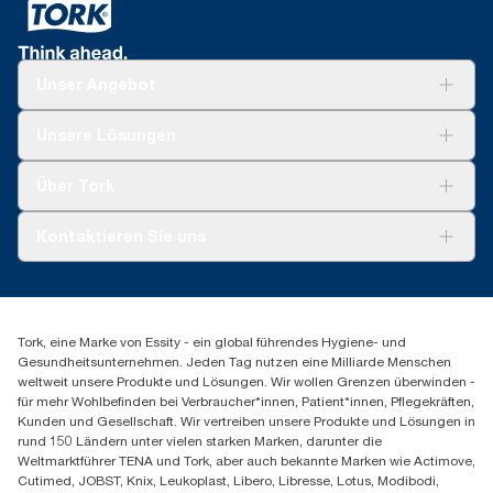
Unser Angebot
Lösungen
Unsere Lösungen
Nachhaltigkeit
Tork Clean Care
Tork Vision Reinigung
Über Tork
AD-a-Glance
Tork PaperCircle
Über uns
Kontaktieren Sie uns
Produktreklamation
Servicereklamation
torkmaster@essity.com
Spenderreklamation
+43 (0) 8 10-22 00 84
Finden Sie Ihren Vertriebspartner
Tork, eine Marke von Essity - ein global führendes Hygiene- und
Essity Austria Vertriebs GmbH
Gesundheitsunternehmen. Jeden Tag nutzen eine Milliarde Menschen
Am Europlatz 2
weltweit unsere Produkte und Lösungen. Wir wollen Grenzen überwinden -
1120 Wien
für mehr Wohlbefinden bei Verbraucher*innen, Patient*innen, Pflegekräften,
Mo-Do 8:00-16:30 | Fr 8:00-15:00
Kunden und Gesellschaft. Wir vertreiben unsere Produkte und Lösungen in
GLN: 9011111000026
rund 150 Ländern unter vielen starken Marken, darunter die
Weltmarktführer TENA und Tork, aber auch bekannte Marken wie Actimove,
Cutimed, JOBST, Knix, Leukoplast, Libero, Libresse, Lotus, Modibodi,