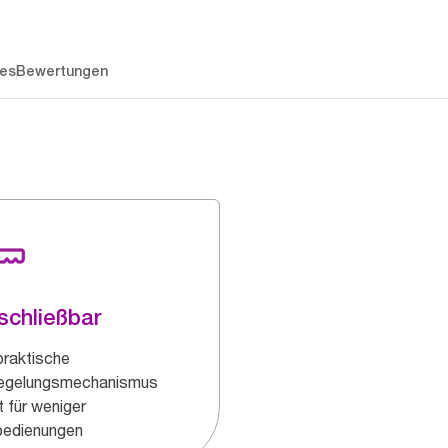
es
Bewertungen
schließbar
praktische
iegelungsmechanismus
t für weniger
bedienungen