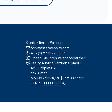
 Cradle-to-gate-Anteil von
 siehe Katalog
h) verkauft oder geliehen werden.
9VIUDN.
ach Verwendungszweck dar.
, die alle Nachfüllqualitätsstufen
Kontaktieren Sie uns
n Daten um einen
stattung für spezielle Artikel und
torkmaster@essity.com
+43 (0) 8 10-22 00 84
Finden Sie Ihren Vertriebspartner
Essity Austria Vertriebs GmbH
Am Europlatz 2
1120 Wien
Mo-Do 8:00-16:30 | Fr 8:00-15:00
GLN: 9011111000026