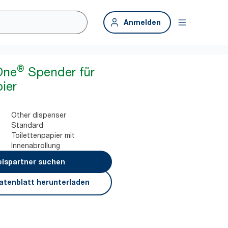
Anmelden
®
One
Spender für
ier
Other dispenser
Standard
Toilettenpapier mit
Innenabrollung
lspartner suchen
atenblatt herunterladen