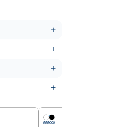
5
555008