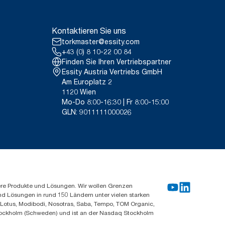
g/Tonne des Produkts, 2021.
ch Verwendungszweck dar. Basiert
*
ich zu Putzlappen.
 die alle Nachfüllqualitätsstufen
Kontaktieren Sie uns
itt handelt, sind sie nicht für
auch vorgesehen.
torkmaster@essity.com
14. Rental cloths, cotton rags
+43 (0) 8 10-22 00 84
loths
Finden Sie Ihren Vertriebspartner
Essity Austria Vertriebs GmbH
Am Europlatz 2
1120 Wien
Mo-Do 8:00-16:30 | Fr 8:00-15:00
GLN: 9011111000026
ere Produkte und Lösungen. Wir wollen Grenzen
und Lösungen in rund 150 Ländern unter vielen starken
, Lotus, Modibodi, Nosotras, Saba, Tempo, TOM Organic,
n Stockholm (Schweden) und ist an der Nasdaq Stockholm