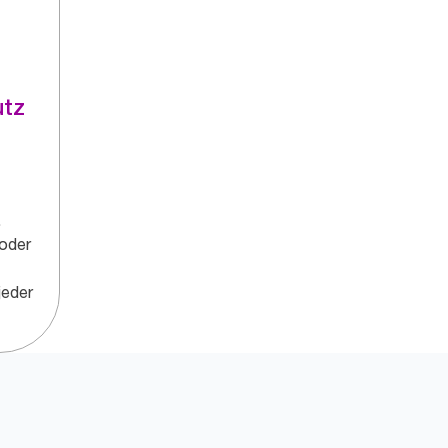
utz
.
 oder
jeder