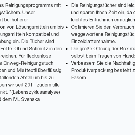
res Reinigungsprogramms mit
Die Reinigungstücher sind leic
gstüchern. Unser
und sparen Ihnen Zeit ein, da
t bei höherer
leichtes Entnehmen ermöglich
ion von Lösungsmitteln um bis
Optimieren Sie den Verbrauch 
igungsmitteln kompatibel und
weggeworfene Reinigungstüche
ebung ein. Die Tücher sind
Einzelblattentnahme.
 Fette, Öl und Schmutz in den
Die große Öffnung der Box ma
reichen. Für fleckenlose
selbst beim Tragen von Hand
as Einweg-Reinigungstuch
Verbessern Sie die Nachhaltig
n und Miettextil überflüssig
Produktverpackung besteht z
fallenden Abfall um bis zu
Fasern.
en wir seit 2011 zudem alle
kt. *(Lebenszyklusanalyse)
nd dem IVL Svenska