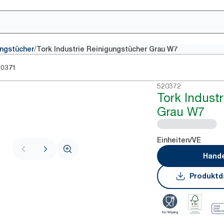
/
ungstücher
Tork Industrie Reinigungstücher Grau W7
20371
520372
Tork Indust
Grau W7
Einheiten/VE
Hande
Produktd