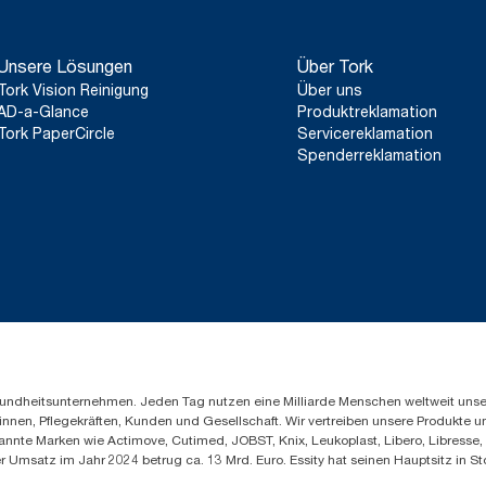
und Entsorgen.
**
Verglichen mit der Vorgängerversion, berechnet nach Pfund/k
**
Stellt das europäische Tork exelCLEAN Nachfüllsortiment na
Bis zu 35 % Zeitersparnis beim Reinigen im Vergle
auf von externen Stellen geprüften Lebenszyklusanalysen (LCAs),
Unsere Lösungen
Über Tork
abdecken. Da es sich bei diesen Daten um einen Systemdurchschn
die CO2-Berichterstattung für bestimmte Artikel und den Verbr
Tork Vision Reinigung
Über uns
*
Panel test conducted by Swerea Research Institute, Sweden, 20
AD-a-Glance
Produktreklamation
and mixed rags were compared to Tork Heavy-Duty Cleaning C
Tork PaperCircle
Servicereklamation
Spenderreklamation
Gesundheitsunternehmen. Jeden Tag nutzen eine Milliarde Menschen weltweit uns
innen, Pflegekräften, Kunden und Gesellschaft. Wir vertreiben unsere Produkte 
annte Marken wie Actimove, Cutimed, JOBST, Knix, Leukoplast, Libero, Libresse
er Umsatz im Jahr 2024 betrug ca. 13 Mrd. Euro. Essity hat seinen Hauptsitz i