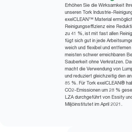
Erhöhen Sie die Wirksamkeit Ih
unseren Tork Industrie-Reinigun
exelCLEAN™ Material ermöglich
Reinigungseffizienz eine Redukt
zu 41 %, ist mit fast allen Rein
fügt sich gut in jede Arbeitsumg
weich und flexibel und entfernen
meisten schwer erreichbaren Be
Sauberkeit ohne Verkratzen. D
macht die Verwendung von Lumpe
und reduziert gleichzeitig den an
85 %. Für Tork exelCLEAN® hab
CO2-Emissionen um 28 % gesen
LZA durchgeführt von Essity u
Miljöinstitutet im April 2021.