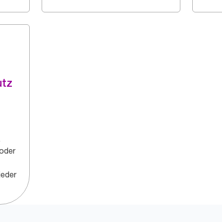
utz
.
 oder
jeder