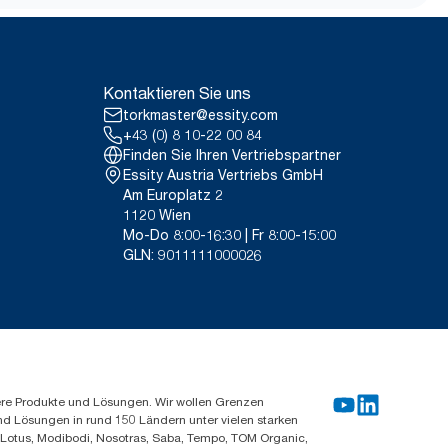
igen Kontakt mit
ilien. Der Paneltest wurde 2014
ettextilien, Baumwollputzlappen
21 von externen Stellen geprüften
arke Reinigungstücher.
leichteres Tragen, Öffnen
 Sortiment von 2011.
Kontaktieren Sie uns
g/Tonne des Produkts, 2021.
ch Verwendungszweck dar. Basiert
torkmaster@essity.com
*
ich zu Putzlappen.
 die alle Nachfüllqualitätsstufen
+43 (0) 8 10-22 00 84
itt handelt, sind sie nicht für
Finden Sie Ihren Vertriebspartner
auch vorgesehen.
Essity Austria Vertriebs GmbH
14. Rental cloths, cotton rags
Am Europlatz 2
loths
1120 Wien
Mo-Do 8:00-16:30 | Fr 8:00-15:00
GLN: 9011111000026
ere Produkte und Lösungen. Wir wollen Grenzen
und Lösungen in rund 150 Ländern unter vielen starken
, Lotus, Modibodi, Nosotras, Saba, Tempo, TOM Organic,