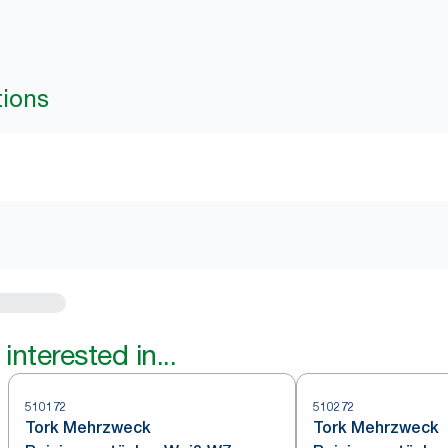
tions
interested in...
510172
510272
Tork Mehrzweck
Tork Mehrzweck