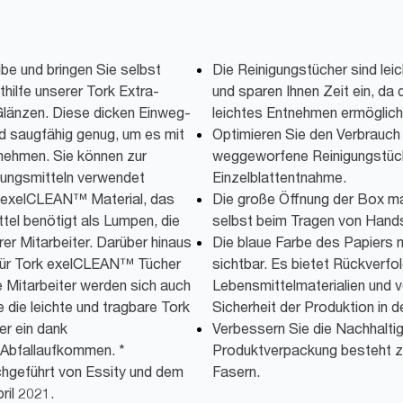
e und bringen Sie selbst
Die Reinigungstücher sind leic
hilfe unserer Tork Extra-
und sparen Ihnen Zeit ein, da
länzen. Diese dicken Einweg-
leichtes Entnehmen ermöglich
d saugfähig genug, um es mit
Optimieren Sie den Verbrauch 
unehmen. Sie können zur
weggeworfene Reinigungstüche
sungsmitteln verwendet
Einzelblattentnahme.
 exelCLEAN™ Material, das
Die große Öffnung der Box ma
tel benötigt als Lumpen, die
selbst beim Tragen von Hand
er Mitarbeiter. Darüber hinaus
Die blaue Farbe des Papiers 
für Tork exelCLEAN™ Tücher
sichtbar. Es bietet Rückverfol
 Mitarbeiter werden sich auch
Lebensmittelmaterialien und 
e die leichte und tragbare Tork
Sicherheit der Produktion in 
r ein dank
Verbessern Sie die Nachhaltig
 Abfallaufkommen. *
Produktverpackung besteht z
hgeführt von Essity und dem
Fasern.
ril 2021.