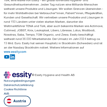
Tork, eine Marke von Essity - ein global führendes Hygiene- und
Essity Austria Vertriebs GmbH
Gesundheitsunternehmen. Jeden Tag nutzen eine Milliarde Menschen
Am Europlatz 2
weltweit unsere Produkte und Lösungen. Wir wollen Grenzen überwinden -
1120 Wien
für mehr Wohlbefinden bei Verbraucher*innen, Patient*innen, Pflegekräften,
Mo-Do 8:00-16:30 | Fr 8:00-15:00
Kunden und Gesellschaft. Wir vertreiben unsere Produkte und Lösungen in
GLN: 9011111000026
rund 150 Ländern unter vielen starken Marken, darunter die
Weltmarktführer TENA und Tork, aber auch bekannte Marken wie Actimove,
Cutimed, JOBST, Knix, Leukoplast, Libero, Libresse, Lotus, Modibodi,
Nosotras, Saba, Tempo, TOM Organic, und Zewa. Essity beschäftigt
weltweit rund 36.000 Mitarbeitende. Der Umsatz im Jahr 2024 betrug ca.
13 Mrd. Euro. Essity hat seinen Hauptsitz in Stockholm (Schweden) und ist
an der Nasdaq Stockholm notiert. Weitere Informationen auf
www.essity.com
© Essity Hygiene and Health AB
Nutzungsbedingungen
Datenschutzerklärung
Cookie Richtlinie
AVB
Austria