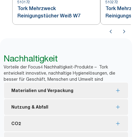
510172
510272
Tork Mehrzweck
Tork Mehrzw
Reinigungstücher Weiß W7
Reinigungstü
Nachhaltigkeit
Vorteile der Focus4 Nachhaltigkeit-Produkte – Tork
entwickelt innovative, nachhaltige Hygienelösungen, die
besser für Geschäft, Menschen und Umwelt sind
Materialien und Verpackung
Nachfüllmaterial mit FSC®-Zertifizierung – die
Nutzung & Abfall
holzbasierten Fasern im Produkt wurden
nachhaltig gewonnen.
Die Tücher können mehrmals verwendet werden,
CO2
Innenverpackung mit einem Anteil von mindestens
was den Verbrauch reduziert.
30 % recyceltem Nachgebrauchs-