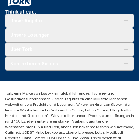
Unser Angebot
Lösungen
Unsere Lösungen
Nachhaltigkeit
Tork Clean Care
Tork Vision Reinigung
Über Tork
AD-a-Glance
Tork PaperCircle
Über uns
Kontaktieren Sie uns
Produktreklamation
Servicereklamation
torkmaster@essity.com
Spenderreklamation
+43 (0) 8 10-22 00 84
Finden Sie Ihren Vertriebspartner
Tork, eine Marke von Essity - ein global führendes Hygiene- und
Essity Austria Vertriebs GmbH
Gesundheitsunternehmen. Jeden Tag nutzen eine Milliarde Menschen
Am Europlatz 2
weltweit unsere Produkte und Lösungen. Wir wollen Grenzen überwinden -
1120 Wien
für mehr Wohlbefinden bei Verbraucher*innen, Patient*innen, Pflegekräften,
Mo-Do 8:00-16:30 | Fr 8:00-15:00
Kunden und Gesellschaft. Wir vertreiben unsere Produkte und Lösungen in
GLN: 9011111000026
rund 150 Ländern unter vielen starken Marken, darunter die
Weltmarktführer TENA und Tork, aber auch bekannte Marken wie Actimove,
Cutimed, JOBST, Knix, Leukoplast, Libero, Libresse, Lotus, Modibodi,
Nosotras, Saba, Tempo, TOM Organic, und Zewa. Essity beschäftigt