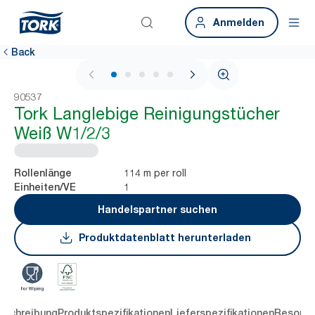
Anmelden
Back
1 / 6
90537
Tork Langlebige Reinigungstücher
Weiß W1/2/3
114 m per roll
Rollenlänge
1
Einheiten/VE
Handelspartner suchen
Produktdatenblatt herunterladen
eschreibung
Produktspezifikationen
Lieferspezifikationen
Resourc