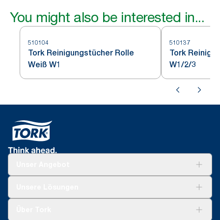
You might also be interested in...
510104
510137
Tork Reinigungstücher Rolle
Tork Reinigu
Weiß W1
W1/2/3
Unser Angebot
Lösungen
Unsere Lösungen
Nachhaltigkeit
Tork Clean Care
Tork Vision Reinigung
Über Tork
AD-a-Glance