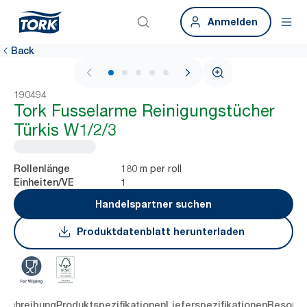
Anmelden
Back
1 / 5
190494
Tork Fusselarme Reinigungstücher
Türkis W1/2/3
180 m per roll
Rollenlänge
1
Einheiten/VE
Handelspartner suchen
Produktdatenblatt herunterladen
eschreibung
Produktspezifikationen
Lieferspezifikationen
Resourc