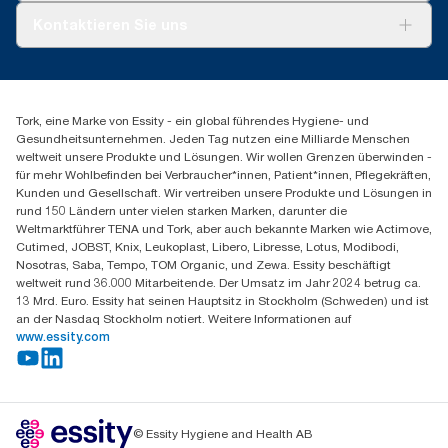
Tork PaperCircle
Über uns
Kontaktieren Sie uns
Produktreklamation
Servicereklamation
torkmaster@essity.com
Spenderreklamation
+43 (0) 8 10-22 00 84
Finden Sie Ihren Vertriebspartner
Tork, eine Marke von Essity - ein global führendes Hygiene- und
Essity Austria Vertriebs GmbH
Gesundheitsunternehmen. Jeden Tag nutzen eine Milliarde Menschen
Am Europlatz 2
weltweit unsere Produkte und Lösungen. Wir wollen Grenzen überwinden -
1120 Wien
für mehr Wohlbefinden bei Verbraucher*innen, Patient*innen, Pflegekräften,
Mo-Do 8:00-16:30 | Fr 8:00-15:00
Kunden und Gesellschaft. Wir vertreiben unsere Produkte und Lösungen in
GLN: 9011111000026
rund 150 Ländern unter vielen starken Marken, darunter die
Weltmarktführer TENA und Tork, aber auch bekannte Marken wie Actimove,
Cutimed, JOBST, Knix, Leukoplast, Libero, Libresse, Lotus, Modibodi,
Nosotras, Saba, Tempo, TOM Organic, und Zewa. Essity beschäftigt
weltweit rund 36.000 Mitarbeitende. Der Umsatz im Jahr 2024 betrug ca.
13 Mrd. Euro. Essity hat seinen Hauptsitz in Stockholm (Schweden) und ist
an der Nasdaq Stockholm notiert. Weitere Informationen auf
www.essity.com
© Essity Hygiene and Health AB