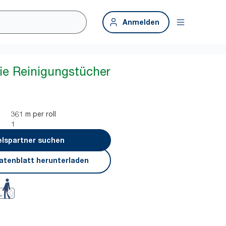
Anmelden
rie Reinigungstücher
361 m per roll
1
lspartner suchen
atenblatt herunterladen