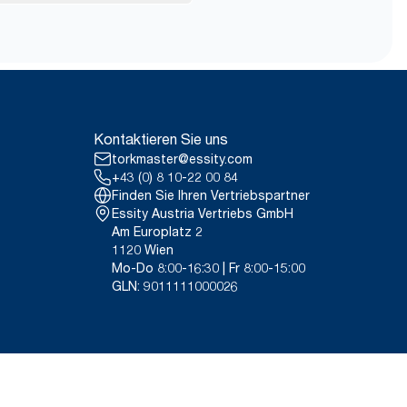
h die praktische
le-to-grave-CO2-
ede Person nur ein
radle-to-gate-Anteil von
igen Kontakt mit
ilien. Der Paneltest wurde 2014
ettextilien, Baumwollputzlappen
21 von externen Stellen geprüften
arke Reinigungstücher.
leichteres Tragen, Öffnen
 Sortiment von 2011.
Kontaktieren Sie uns
g/Tonne des Produkts, 2021.
ch Verwendungszweck dar. Basiert
torkmaster@essity.com
*
ich zu Putzlappen.
 die alle Nachfüllqualitätsstufen
+43 (0) 8 10-22 00 84
itt handelt, sind sie nicht für
Finden Sie Ihren Vertriebspartner
auch vorgesehen.
Essity Austria Vertriebs GmbH
14. Rental cloths, cotton rags
Am Europlatz 2
loths
1120 Wien
Mo-Do 8:00-16:30 | Fr 8:00-15:00
GLN: 9011111000026