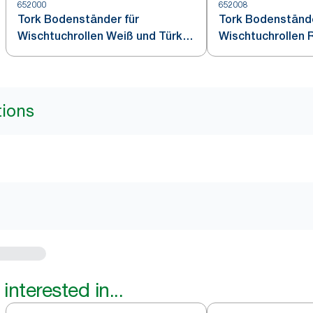
652000
652008
Tork Bodenständer für
Tork Bodenstände
Wischtuchrollen Weiß und Türkis
Wischtuchrollen 
W1
Schwarz W1
tions
interested in...