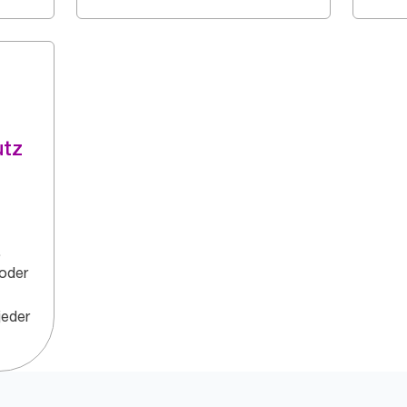
utz
.
 oder
jeder