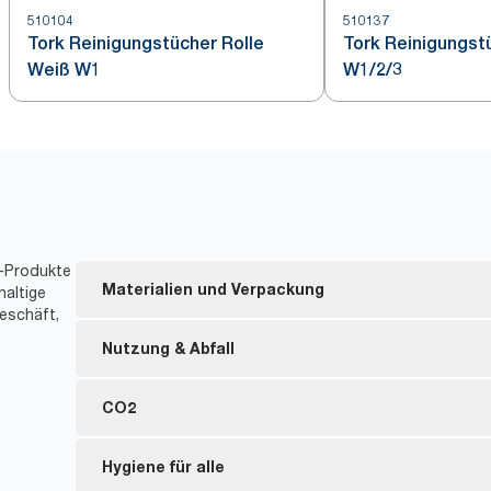
510104
510137
Tork Reinigungstücher Rolle
Tork Reinigungst
Weiß W1
W1/2/3
t-Produkte
Materialien und Verpackung
haltige
eschäft,
Nachfüllmaterial mit FSC®-Zertifizierung – die hol
Nutzung & Abfall
wurden nachhaltig gewonnen.
Innenverpackung mit einem Anteil von mindestens
Die Tücher können mehrmals verwendet werden, wa
CO2
Nachgebrauchs-Kunststoffmaterial.
Verringert den Verbrauch an Lösungsmitteln um bis
Seit 2011 haben wir den CO2-Fußabdruck unseres
Hygiene für alle
**
20 % weniger Verpackungsabfall.
*
28 % reduziert.