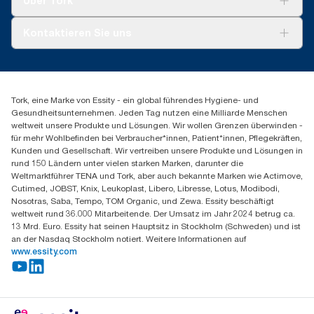
Über Tork
compared to Tork Heavy-Duty Cleaning Cloths
CO2-Berichterstattung für bestimmte Artikel und den Verbrauch
AD-a-Glance
vorgesehen.
Tork PaperCircle
Über uns
Kontaktieren Sie uns
Produktreklamation
Servicereklamation
torkmaster@essity.com
Spenderreklamation
+43 (0) 8 10-22 00 84
Finden Sie Ihren Vertriebspartner
Tork, eine Marke von Essity - ein global führendes Hygiene- und
Essity Austria Vertriebs GmbH
Gesundheitsunternehmen. Jeden Tag nutzen eine Milliarde Menschen
Am Europlatz 2
weltweit unsere Produkte und Lösungen. Wir wollen Grenzen überwinden -
1120 Wien
für mehr Wohlbefinden bei Verbraucher*innen, Patient*innen, Pflegekräften,
Mo-Do 8:00-16:30 | Fr 8:00-15:00
Kunden und Gesellschaft. Wir vertreiben unsere Produkte und Lösungen in
GLN: 9011111000026
rund 150 Ländern unter vielen starken Marken, darunter die
Weltmarktführer TENA und Tork, aber auch bekannte Marken wie Actimove,
Cutimed, JOBST, Knix, Leukoplast, Libero, Libresse, Lotus, Modibodi,
Nosotras, Saba, Tempo, TOM Organic, und Zewa. Essity beschäftigt
weltweit rund 36.000 Mitarbeitende. Der Umsatz im Jahr 2024 betrug ca.
13 Mrd. Euro. Essity hat seinen Hauptsitz in Stockholm (Schweden) und ist
an der Nasdaq Stockholm notiert. Weitere Informationen auf
www.essity.com