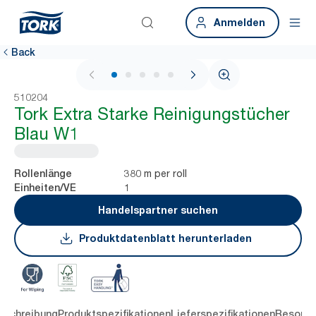
Anmelden
Back
1 / 5
510204
Tork Extra Starke Reinigungstücher
Blau W1
380 m per roll
Rollenlänge
1
Einheiten/VE
Handelspartner suchen
Produktdatenblatt herunterladen
eschreibung
Produktspezifikationen
Lieferspezifikationen
Resourc