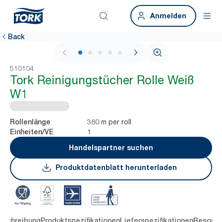
Anmelden
Back
1 / 5
510104
Tork Reinigungstücher Rolle Weiß
W1
380 m per roll
Rollenlänge
1
Einheiten/VE
Handelspartner suchen
Produktdatenblatt herunterladen
eschreibung
Produktspezifikationen
Lieferspezifikationen
Resourc