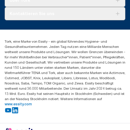
Über Tork
compared to Tork Heavy-Duty Cleaning Cloths
CO2-Berichterstattung für bestimmte Artikel und den Verbrauch
AD-a-Glance
vorgesehen.
Tork PaperCircle
Über uns
Kontaktieren Sie uns
Produktreklamation
Servicereklamation
torkmaster@essity.com
Spenderreklamation
+43 (0) 8 10-22 00 84
Finden Sie Ihren Vertriebspartner
Tork, eine Marke von Essity - ein global führendes Hygiene- und
Essity Austria Vertriebs GmbH
Gesundheitsunternehmen. Jeden Tag nutzen eine Milliarde Menschen
Am Europlatz 2
weltweit unsere Produkte und Lösungen. Wir wollen Grenzen überwinden -
1120 Wien
für mehr Wohlbefinden bei Verbraucher*innen, Patient*innen, Pflegekräften,
Mo-Do 8:00-16:30 | Fr 8:00-15:00
Kunden und Gesellschaft. Wir vertreiben unsere Produkte und Lösungen in
GLN: 9011111000026
rund 150 Ländern unter vielen starken Marken, darunter die
Weltmarktführer TENA und Tork, aber auch bekannte Marken wie Actimove,
Cutimed, JOBST, Knix, Leukoplast, Libero, Libresse, Lotus, Modibodi,
Nosotras, Saba, Tempo, TOM Organic, und Zewa. Essity beschäftigt
weltweit rund 36.000 Mitarbeitende. Der Umsatz im Jahr 2024 betrug ca.
13 Mrd. Euro. Essity hat seinen Hauptsitz in Stockholm (Schweden) und ist
an der Nasdaq Stockholm notiert. Weitere Informationen auf
www.essity.com