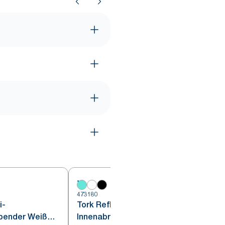
473180
4
i-
Tork Reflex™
spender Weiß
Innenabrollungsspender Weiß