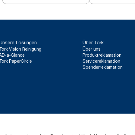
und Türkis M3
M3
Unsere Lösungen
Über Tork
Tork Vision Reinigung
Über uns
AD-a-Glance
Produktreklamation
Tork PaperCircle
Servicereklamation
Spenderreklamation