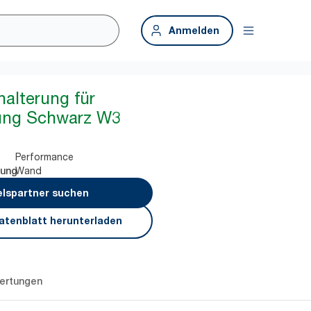
Anmelden
halterung für
lung Schwarz W3
Performance
Wand
rung
lspartner suchen
atenblatt herunterladen
ertungen