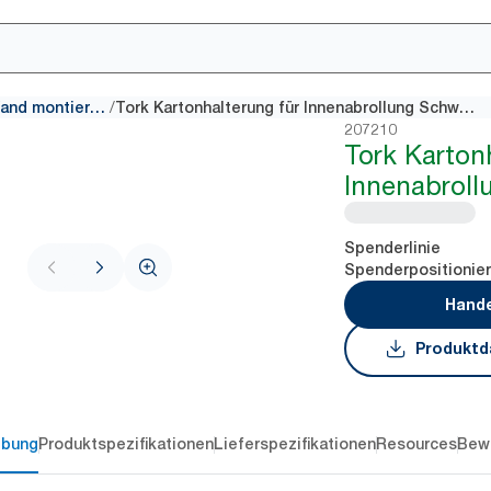
/
An der Wand montierte Spender
Tork Kartonhalterung für Innenabrollung Schwarz W3
207210
Tork Karton
Innenabrol
Spenderlinie
Spenderpositionie
Hande
Produktd
ibung
Produktspezifikationen
Lieferspezifikationen
Resources
Bew