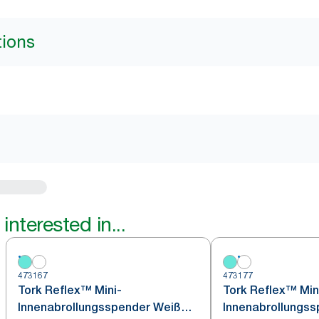
tions
interested in...
473167
473177
Tork Reflex™ Mini-
Tork Reflex™ Min
Innenabrollungsspender Weiß
Innenabrollungs