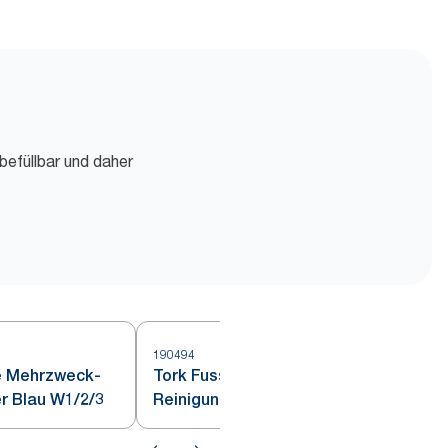
befüllbar und daher
190494
5
e Mehrzweck-
Tork Fusselarme
r Blau W1/2/3
Reinigungstücher Türkis W1/2/3