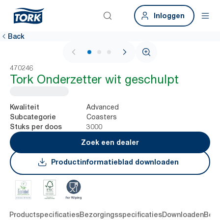
Inloggen
Back
1 / 3
470246
Tork Onderzetter wit geschulpt
Advanced
Kwaliteit
Coasters
Subcategorie
3000
Stuks per doos
Zoek een dealer
Productinformatieblad downloaden
ing
Productspecificaties
Bezorgingsspecificaties
Downloaden
Beoo