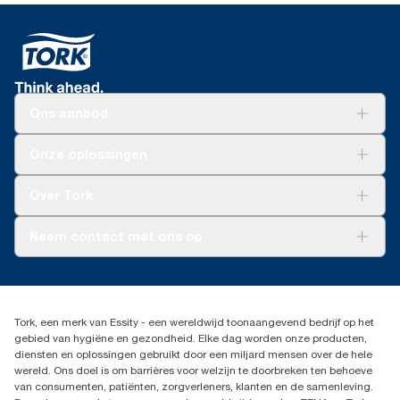
Ons aanbod
Oplossingen
Onze oplossingen
Duurzaamheid
Tork Clean Care
Tork Vision Schoonmaken
Over Tork
AD-a-Glance
Tork PaperCircle
Over ons
Neem contact met ons op
Productklacht
Leveringsklacht
info@tork.be
Dispenserklacht
02 766 05 30
Dealers zoeken
Tork, een merk van Essity - een wereldwijd toonaangevend bedrijf op het
Essity Belgium NV
gebied van hygiëne en gezondheid. Elke dag worden onze producten,
Berkenlaan 8B
diensten en oplossingen gebruikt door een miljard mensen over de hele
1831 MACHELEN
wereld. Ons doel is om barrières voor welzijn te doorbreken ten behoeve
van consumenten, patiënten, zorgverleners, klanten en de samenleving.