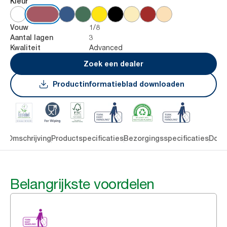
Kleur
1/8
Vouw
3
Aantal lagen
Advanced
Kwaliteit
Zoek een dealer
Productinformatieblad downloaden
en
Omschrijving
Productspecificaties
Bezorgingsspecificaties
Down
Belangrijkste voordelen