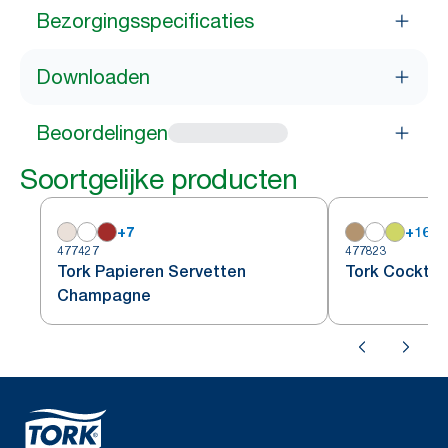
Bezorgingsspecificaties
Downloaden
Beoordelingen
Soortgelijke producten
+
7
+
16
477427
477823
Tork Papieren Servetten
Tork Cocktai
Champagne