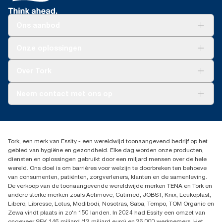
Ons aanbod
Oplossingen
Onze oplossingen
Duurzaamheid
Tork Clean Care
Tork Vision Schoonmaken
Over Tork
AD-a-Glance
Tork PaperCircle
Over ons
Neem contact met ons op
Productklacht
Leveringsklacht
info@tork.be
Dispenserklacht
02 766 05 30
Dealers zoeken
Tork, een merk van Essity - een wereldwijd toonaangevend bedrijf op het
Essity Belgium NV
gebied van hygiëne en gezondheid. Elke dag worden onze producten,
Berkenlaan 8B
diensten en oplossingen gebruikt door een miljard mensen over de hele
1831 MACHELEN
wereld. Ons doel is om barrières voor welzijn te doorbreken ten behoeve
van consumenten, patiënten, zorgverleners, klanten en de samenleving.
De verkoop van de toonaangevende wereldwijde merken TENA en Tork en
andere sterke merken zoals Actimove, Cutimed, JOBST, Knix, Leukoplast,
Libero, Libresse, Lotus, Modibodi, Nosotras, Saba, Tempo, TOM Organic en
Zewa vindt plaats in zo'n 150 landen. In 2024 had Essity een omzet van
ongeveer SEK 146 miljard (13 miljard euro) en 36.000 werknemers. Het