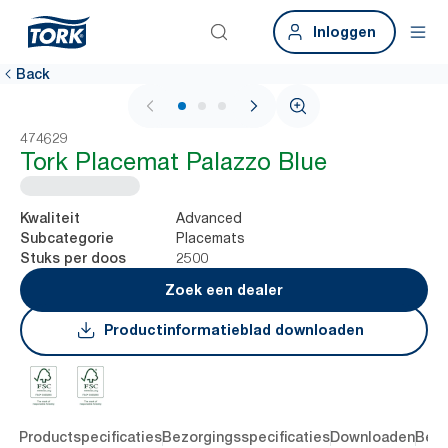
Inloggen
Back
1 / 3
474629
Tork Placemat Palazzo Blue
Advanced
Kwaliteit
Placemats
Subcategorie
2500
Stuks per doos
Zoek een dealer
Productinformatieblad downloaden
ing
Productspecificaties
Bezorgingsspecificaties
Downloaden
Beoo