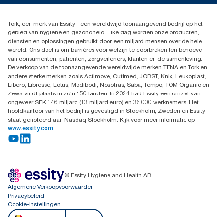
Dispenserklacht
02 766 05 30
Dealers zoeken
Tork, een merk van Essity - een wereldwijd toonaangevend bedrijf op het
Essity Belgium NV
gebied van hygiëne en gezondheid. Elke dag worden onze producten,
Berkenlaan 8B
diensten en oplossingen gebruikt door een miljard mensen over de hele
1831 MACHELEN
wereld. Ons doel is om barrières voor welzijn te doorbreken ten behoeve
van consumenten, patiënten, zorgverleners, klanten en de samenleving.
De verkoop van de toonaangevende wereldwijde merken TENA en Tork en
andere sterke merken zoals Actimove, Cutimed, JOBST, Knix, Leukoplast,
Libero, Libresse, Lotus, Modibodi, Nosotras, Saba, Tempo, TOM Organic en
Zewa vindt plaats in zo'n 150 landen. In 2024 had Essity een omzet van
ongeveer SEK 146 miljard (13 miljard euro) en 36.000 werknemers. Het
hoofdkantoor van het bedrijf is gevestigd in Stockholm, Zweden en Essity
staat genoteerd aan Nasdaq Stockholm. Kijk voor meer informatie op
www.essity.com
© Essity Hygiene and Health AB
Algemene Verkoopvoorwaarden
Privacybeleid
Cookie-instellingen