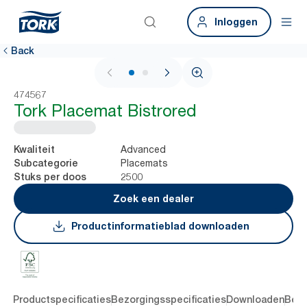
Inloggen
Back
1 / 2
474567
Tork Placemat Bistrored
Advanced
Kwaliteit
Placemats
Subcategorie
2500
Stuks per doos
Zoek een dealer
Productinformatieblad downloaden
ing
Productspecificaties
Bezorgingsspecificaties
Downloaden
Beoo