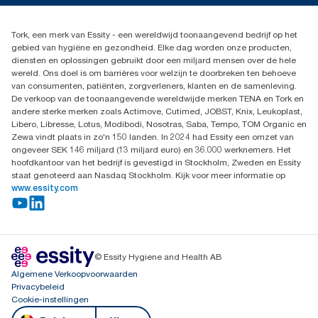
Dispenserklacht
02 766 05 30
Dealers zoeken
Tork, een merk van Essity - een wereldwijd toonaangevend bedrijf op het
Essity Belgium NV
gebied van hygiëne en gezondheid. Elke dag worden onze producten,
Berkenlaan 8B
diensten en oplossingen gebruikt door een miljard mensen over de hele
1831 MACHELEN
wereld. Ons doel is om barrières voor welzijn te doorbreken ten behoeve
van consumenten, patiënten, zorgverleners, klanten en de samenleving.
De verkoop van de toonaangevende wereldwijde merken TENA en Tork en
andere sterke merken zoals Actimove, Cutimed, JOBST, Knix, Leukoplast,
Libero, Libresse, Lotus, Modibodi, Nosotras, Saba, Tempo, TOM Organic en
Zewa vindt plaats in zo'n 150 landen. In 2024 had Essity een omzet van
ongeveer SEK 146 miljard (13 miljard euro) en 36.000 werknemers. Het
hoofdkantoor van het bedrijf is gevestigd in Stockholm, Zweden en Essity
staat genoteerd aan Nasdaq Stockholm. Kijk voor meer informatie op
www.essity.com
© Essity Hygiene and Health AB
Algemene Verkoopvoorwaarden
Privacybeleid
Cookie-instellingen