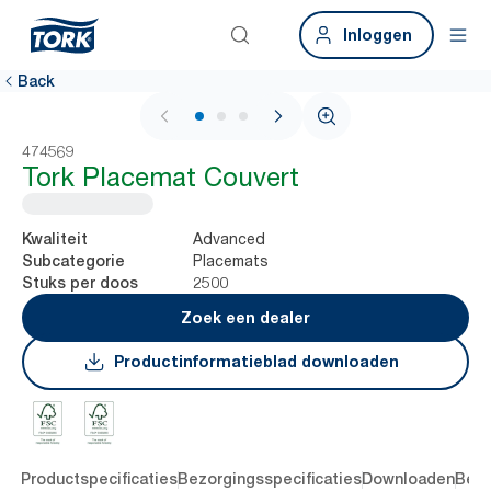
Inloggen
Back
1 / 3
474569
Tork Placemat Couvert
Advanced
Kwaliteit
Placemats
Subcategorie
2500
Stuks per doos
Zoek een dealer
Productinformatieblad downloaden
ing
Productspecificaties
Bezorgingsspecificaties
Downloaden
Beoo