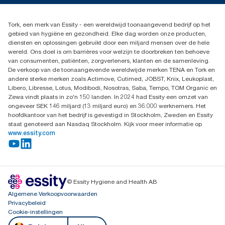
Dispenserklacht
02 766 05 30
Dealers zoeken
Tork, een merk van Essity - een wereldwijd toonaangevend bedrijf op het
Essity Belgium NV
gebied van hygiëne en gezondheid. Elke dag worden onze producten,
Berkenlaan 8B
diensten en oplossingen gebruikt door een miljard mensen over de hele
1831 MACHELEN
wereld. Ons doel is om barrières voor welzijn te doorbreken ten behoeve
van consumenten, patiënten, zorgverleners, klanten en de samenleving.
De verkoop van de toonaangevende wereldwijde merken TENA en Tork en
andere sterke merken zoals Actimove, Cutimed, JOBST, Knix, Leukoplast,
Libero, Libresse, Lotus, Modibodi, Nosotras, Saba, Tempo, TOM Organic en
Zewa vindt plaats in zo'n 150 landen. In 2024 had Essity een omzet van
ongeveer SEK 146 miljard (13 miljard euro) en 36.000 werknemers. Het
hoofdkantoor van het bedrijf is gevestigd in Stockholm, Zweden en Essity
staat genoteerd aan Nasdaq Stockholm. Kijk voor meer informatie op
www.essity.com
© Essity Hygiene and Health AB
Algemene Verkoopvoorwaarden
Privacybeleid
Cookie-instellingen