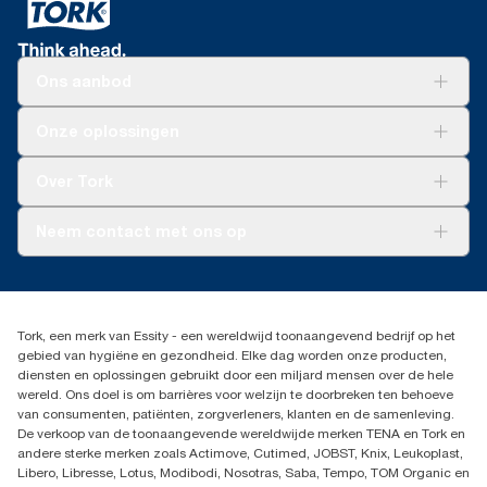
Ons aanbod
Oplossingen
Onze oplossingen
Duurzaamheid
Tork Clean Care
Tork Vision Schoonmaken
Over Tork
AD-a-Glance
Tork PaperCircle
Over ons
Neem contact met ons op
Productklacht
Leveringsklacht
info@tork.be
Dispenserklacht
02 766 05 30
Dealers zoeken
Tork, een merk van Essity - een wereldwijd toonaangevend bedrijf op het
Essity Belgium NV
gebied van hygiëne en gezondheid. Elke dag worden onze producten,
Berkenlaan 8B
diensten en oplossingen gebruikt door een miljard mensen over de hele
1831 MACHELEN
wereld. Ons doel is om barrières voor welzijn te doorbreken ten behoeve
van consumenten, patiënten, zorgverleners, klanten en de samenleving.
De verkoop van de toonaangevende wereldwijde merken TENA en Tork en
andere sterke merken zoals Actimove, Cutimed, JOBST, Knix, Leukoplast,
Libero, Libresse, Lotus, Modibodi, Nosotras, Saba, Tempo, TOM Organic en