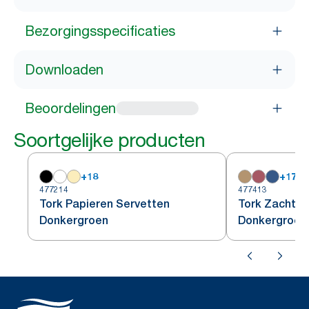
Bezorgingsspecificaties
Downloaden
Beoordelingen
Soortgelijke producten
+
18
+
17
477214
477413
Tork Papieren Servetten
Tork Zachte 
Donkergroen
Donkergroen