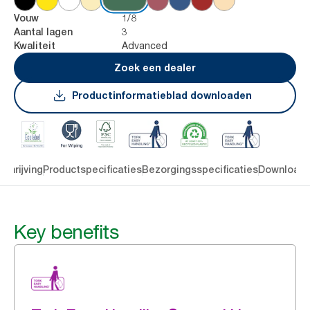
1/8
Vouw
3
Aantal lagen
Advanced
Kwaliteit
Zoek een dealer
Productinformatieblad downloaden
chrijving
Productspecificaties
Bezorgingsspecificaties
Download
Key benefits