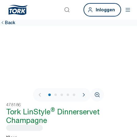
Inloggen
Back
1 / 6
478186
®
Tork LinStyle
Dinnerservet
Champagne