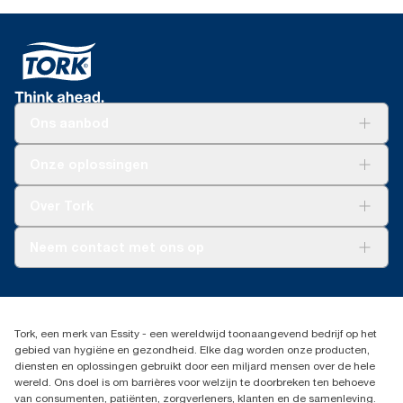
Ons aanbod
Oplossingen
Onze oplossingen
Duurzaamheid
Tork Clean Care
Tork Vision Schoonmaken
Over Tork
AD-a-Glance
Tork PaperCircle
Over ons
Neem contact met ons op
Productklacht
Leveringsklacht
info@tork.be
Dispenserklacht
02 766 05 30
Dealers zoeken
Tork, een merk van Essity - een wereldwijd toonaangevend bedrijf op het
Essity Belgium NV
gebied van hygiëne en gezondheid. Elke dag worden onze producten,
Berkenlaan 8B
diensten en oplossingen gebruikt door een miljard mensen over de hele
1831 MACHELEN
wereld. Ons doel is om barrières voor welzijn te doorbreken ten behoeve
van consumenten, patiënten, zorgverleners, klanten en de samenleving.