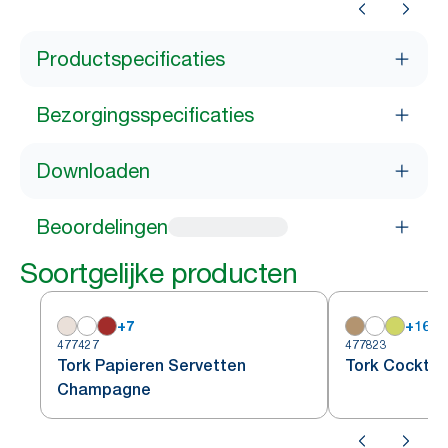
Productspecificaties
Bezorgingsspecificaties
Downloaden
Beoordelingen
Soortgelijke producten
+
7
+
16
477427
477823
Tork Papieren Servetten
Tork Cocktai
Champagne