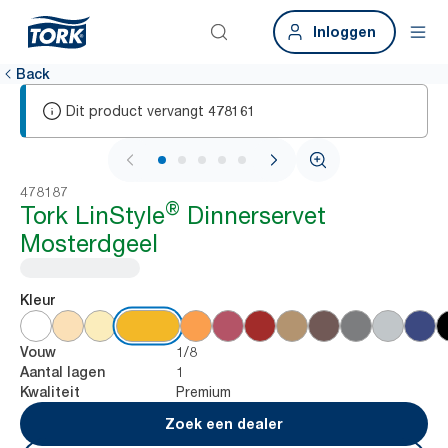
Inloggen
Back
Dit product vervangt
478161
1 / 6
478187
®
Tork LinStyle
Dinnerservet
Mosterdgeel
Kleur
1/8
Vouw
1
Aantal lagen
Premium
Kwaliteit
Zoek een dealer