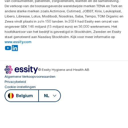
van consumenten, patiënten, zorgverleners, klanten en de samenleving.
De verkoop van de toonaangevende wereldwijde merken TENA en Tork en
andere sterke merken zoals Actimove, Cutimed, JOBST, Knix, Leukoplast,
Libero, Libresse, Lotus, Modibodi, Nosotras, Saba, Tempo, TOM Organic en
Zewa vindt plaats in zo'n 150 landen. In 2024 had Essity een omzet van
ongeveer SEK 146 miljard (13 miljard euro) en 36.000 werknemers. Het
hoofdkantoor van het bedrijf is gevestigd in Stockholm, Zweden en Essity
staat genoteerd aan Nasdaq Stockholm. Kijk voor meer informatie op
www.essity.com
© Essity Hygiene and Health AB
Algemene Verkoopvoorwaarden
Privacybeleid
Cookie-instellingen
Belgium
NL