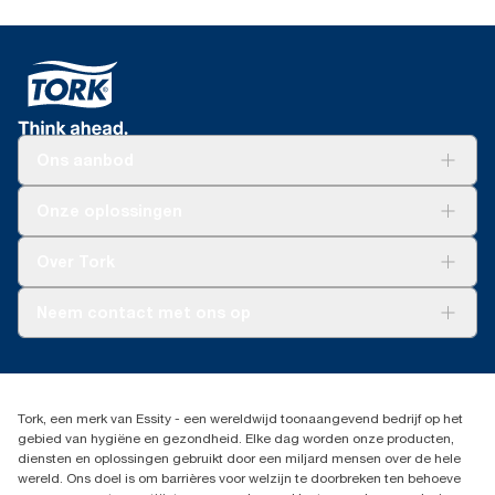
Ons aanbod
Oplossingen
Onze oplossingen
Duurzaamheid
Tork Clean Care
Tork Vision Schoonmaken
Over Tork
AD-a-Glance
Tork PaperCircle
Over ons
Neem contact met ons op
Productklacht
Leveringsklacht
info@tork.be
Dispenserklacht
02 766 05 30
Dealers zoeken
Tork, een merk van Essity - een wereldwijd toonaangevend bedrijf op het
Essity Belgium NV
gebied van hygiëne en gezondheid. Elke dag worden onze producten,
Berkenlaan 8B
diensten en oplossingen gebruikt door een miljard mensen over de hele
1831 MACHELEN
wereld. Ons doel is om barrières voor welzijn te doorbreken ten behoeve