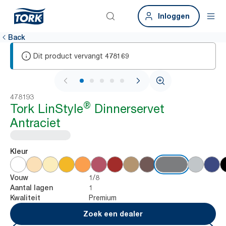
Inloggen
Back
Dit product vervangt
478169
1 / 5
478193
®
Tork LinStyle
Dinnerservet
Antraciet
Kleur
1/8
Vouw
1
Aantal lagen
Premium
Kwaliteit
Zoek een dealer