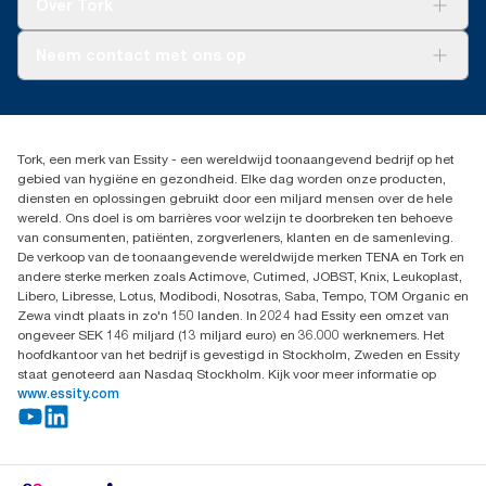
Over Tork
AD-a-Glance
Tork PaperCircle
Over ons
Neem contact met ons op
Productklacht
Leveringsklacht
info@tork.be
Dispenserklacht
02 766 05 30
Dealers zoeken
Tork, een merk van Essity - een wereldwijd toonaangevend bedrijf op het
Essity Belgium NV
gebied van hygiëne en gezondheid. Elke dag worden onze producten,
Berkenlaan 8B
diensten en oplossingen gebruikt door een miljard mensen over de hele
1831 MACHELEN
wereld. Ons doel is om barrières voor welzijn te doorbreken ten behoeve
van consumenten, patiënten, zorgverleners, klanten en de samenleving.
De verkoop van de toonaangevende wereldwijde merken TENA en Tork en
andere sterke merken zoals Actimove, Cutimed, JOBST, Knix, Leukoplast,
Libero, Libresse, Lotus, Modibodi, Nosotras, Saba, Tempo, TOM Organic en
Zewa vindt plaats in zo'n 150 landen. In 2024 had Essity een omzet van
ongeveer SEK 146 miljard (13 miljard euro) en 36.000 werknemers. Het
hoofdkantoor van het bedrijf is gevestigd in Stockholm, Zweden en Essity
staat genoteerd aan Nasdaq Stockholm. Kijk voor meer informatie op
www.essity.com