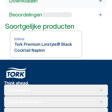
Downloaden
Beoordelingen
Soortgelijke producten
509542
Tork Premium Linstyle® Black
Cocktail Napkin
Ons aanbod
Oplossingen
Onze oplossingen
Duurzaamheid
Tork Clean Care
Tork Vision Schoonmaken