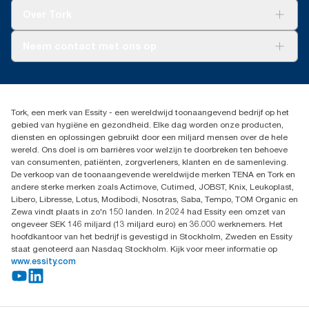
Tork Clean Care
Tork Vision Schoonmaken
Over Tork
AD-a-Glance
Tork PaperCircle
Over ons
Neem contact met ons op
Productklacht
Leveringsklacht
info@tork.be
Dispenserklacht
02 766 05 30
Dealers zoeken
Tork, een merk van Essity - een wereldwijd toonaangevend bedrijf op het
Essity Belgium NV
gebied van hygiëne en gezondheid. Elke dag worden onze producten,
Berkenlaan 8B
diensten en oplossingen gebruikt door een miljard mensen over de hele
1831 MACHELEN
wereld. Ons doel is om barrières voor welzijn te doorbreken ten behoeve
van consumenten, patiënten, zorgverleners, klanten en de samenleving.
De verkoop van de toonaangevende wereldwijde merken TENA en Tork en
andere sterke merken zoals Actimove, Cutimed, JOBST, Knix, Leukoplast,
Libero, Libresse, Lotus, Modibodi, Nosotras, Saba, Tempo, TOM Organic en
Zewa vindt plaats in zo'n 150 landen. In 2024 had Essity een omzet van
ongeveer SEK 146 miljard (13 miljard euro) en 36.000 werknemers. Het
hoofdkantoor van het bedrijf is gevestigd in Stockholm, Zweden en Essity
staat genoteerd aan Nasdaq Stockholm. Kijk voor meer informatie op
www.essity.com