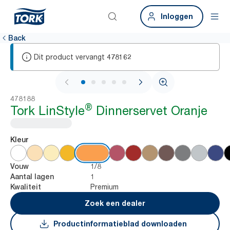
Inloggen
Back
Dit product vervangt
478162
1 / 6
478188
®
Tork LinStyle
Dinnerservet Oranje
Kleur
1/8
Vouw
1
Aantal lagen
Premium
Kwaliteit
Zoek een dealer
Productinformatieblad downloaden