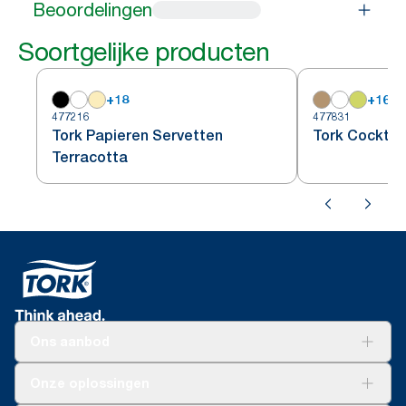
Beoordelingen
Soortgelijke producten
+
18
+
16
477216
477831
Tork Papieren Servetten
Tork Cocktail
Terracotta
Ons aanbod
Oplossingen
Onze oplossingen
Duurzaamheid