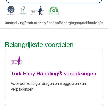
en
Omschrijving
Productspecificaties
Bezorgingsspecificaties
Down
Belangrijkste voordelen
Tork Easy Handling® verpakkingen
Voor eenvoudiger dragen en weggooien van
verpakkingen