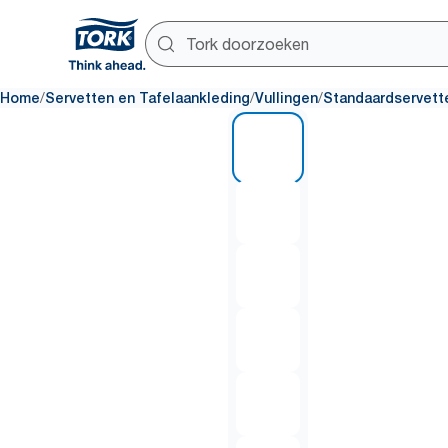
/
/
/
Home
Servetten en Tafelaankleding
Vullingen
Standaardservett
1 of 7