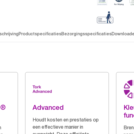
chrijving
Productspecificaties
Bezorgingsspecificaties
Download
g®
Advanced
Kle
fun
Houdt kosten en prestaties op
een effectieve manier in
n
Breng