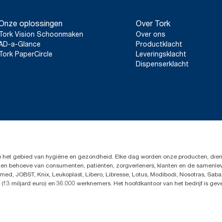
Onze oplossingen
Over Tork
Tork Vision Schoonmaken
Over ons
AD-a-Glance
Productklacht
Tork PaperCircle
Leveringsklacht
Dispenserklacht
op het gebied van hygiëne en gezondheid. Elke dag worden onze producten, dien
en ten behoeve van consumenten, patiënten, zorgverleners, klanten en de samen
ed, JOBST, Knix, Leukoplast, Libero, Libresse, Lotus, Modibodi, Nosotras, Saba
(13 miljard euro) en 36.000 werknemers. Het hoofdkantoor van het bedrijf is ge