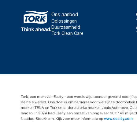
Ons aanbod
Oplossingen
Duurzaamheid
Tork Clean Care
Tork, een merk van Essity - een wereldwijd toonaangevend bedrijf 
de hele wereld. Ons doel is om barrières voor welzijn te doorbrek
merken TENA en Tork en andere sterke merken zoals Actimove, Cutim
landen. In 2024 had Essity een omzet van ongeveer SEK 146 miljard 
Nasdaq Stockholm. Kijk voor meer informatie op
www.essity.com