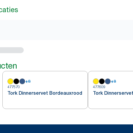
caties
ucten
+
8
+
8
477570
477609
Tork Dinnerservet Bordeauxrood
Tork Dinnerserve