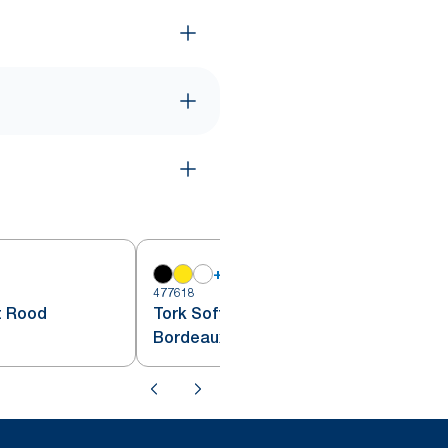
+
6
477618
4
t Rood
Tork Soft Dinnerservet
Bordeauxrood