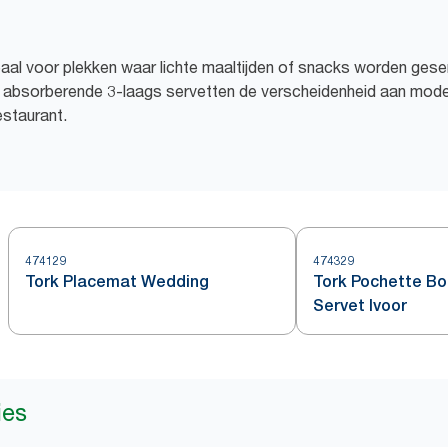
eaal voor plekken waar lichte maaltijden of snacks worden gese
 absorberende 3-laags servetten de verscheidenheid aan moder
estaurant.
474129
474329
Tork Placemat Wedding
Tork Pochette B
Servet Ivoor
ies