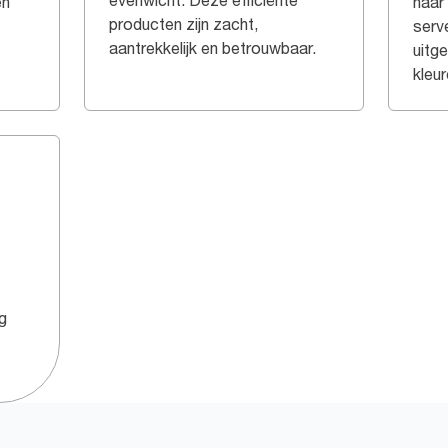
evenwicht. Deze efficiënte
en
naar
producten zijn zacht,
serve
aantrekkelijk en betrouwbaar.
uitg
kleur
3
g