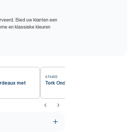
rveerd. Bied uw klanten een
ne en klassieke kleuren
474469
4
ordeaux met
Tork Onderzetter bordeauxrood