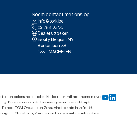
Neem contact met ons op
info@tork.be
02 766 05 30
Dealers zoeken
Essity Belgium NV
Berkenlaan 8B
1831 MACHELEN
sten en oplossingen gebruikt door een miljard mensen over
leving. De verkoop van de toonaangevende wereldwijde
, Tempo, TOM Organic en Zewa vindt plaats in zo'n 150
vestigd in Stockholm, Zweden en Essity staat genoteerd aan