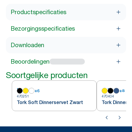
Productspecificaties
Bezorgingsspecificaties
Downloaden
Beoordelingen
Soortgelijke producten
+
6
+
8
470251
470404
Tork Soft Dinnerservet Zwart
Tork Dinners