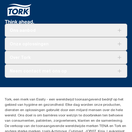
Ons aanbod
Oplossingen
Onze oplossingen
Duurzaamheid
Tork Clean Care
Tork Vision Schoonmaken
Over Tork
AD-a-Glance
Tork PaperCircle
Over ons
Neem contact met ons op
Productklacht
Leveringsklacht
info@tork.be
Dispenserklacht
02 766 05 30
Dealers zoeken
Tork, een merk van Essity - een wereldwijd toonaangevend bedrijf op het
Essity Belgium NV
gebied van hygiëne en gezondheid. Elke dag worden onze producten,
Berkenlaan 8B
diensten en oplossingen gebruikt door een miljard mensen over de hele
1831 MACHELEN
wereld. Ons doel is om barrières voor welzijn te doorbreken ten behoeve
van consumenten, patiënten, zorgverleners, klanten en de samenleving.
De verkoop van de toonaangevende wereldwijde merken TENA en Tork en
andere sterke merken zoals Actimove, Cutimed, JOBST, Knix, Leukoplast,