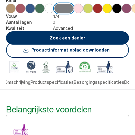
Kleur
1/4
Vouw
3
Aantal lagen
Advanced
Kwaliteit
Zoek een dealer
Productinformatieblad downloaden
en
Omschrijving
Productspecificaties
Bezorgingsspecificaties
Down
Belangrijkste voordelen