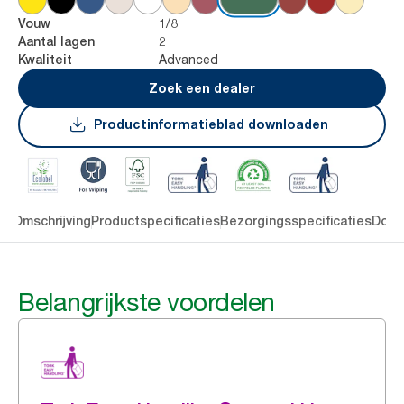
1/8
Vouw
2
Aantal lagen
Advanced
Kwaliteit
Zoek een dealer
Productinformatieblad downloaden
en
Omschrijving
Productspecificaties
Bezorgingsspecificaties
Down
Belangrijkste voordelen