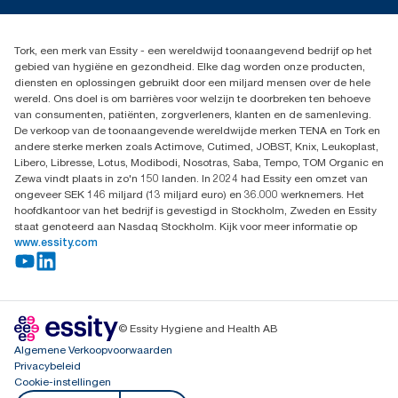
info@tork.be
Dispenserklacht
02 766 05 30
Dealers zoeken
Tork, een merk van Essity - een wereldwijd toonaangevend bedrijf op het
Essity Belgium NV
gebied van hygiëne en gezondheid. Elke dag worden onze producten,
Berkenlaan 8B
diensten en oplossingen gebruikt door een miljard mensen over de hele
1831 MACHELEN
wereld. Ons doel is om barrières voor welzijn te doorbreken ten behoeve
van consumenten, patiënten, zorgverleners, klanten en de samenleving.
De verkoop van de toonaangevende wereldwijde merken TENA en Tork en
andere sterke merken zoals Actimove, Cutimed, JOBST, Knix, Leukoplast,
Libero, Libresse, Lotus, Modibodi, Nosotras, Saba, Tempo, TOM Organic en
Zewa vindt plaats in zo'n 150 landen. In 2024 had Essity een omzet van
ongeveer SEK 146 miljard (13 miljard euro) en 36.000 werknemers. Het
hoofdkantoor van het bedrijf is gevestigd in Stockholm, Zweden en Essity
staat genoteerd aan Nasdaq Stockholm. Kijk voor meer informatie op
www.essity.com
© Essity Hygiene and Health AB
Algemene Verkoopvoorwaarden
Privacybeleid
Cookie-instellingen