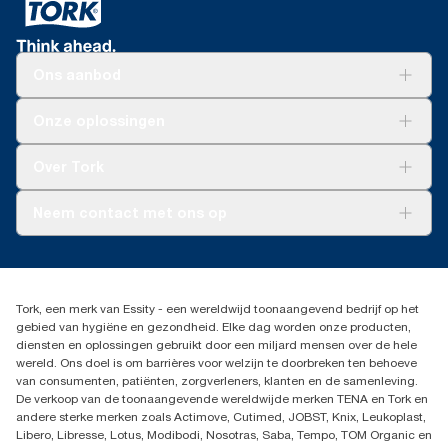
Ons aanbod
Oplossingen
Onze oplossingen
Duurzaamheid
Tork Clean Care
Tork Vision Schoonmaken
Over Tork
AD-a-Glance
Tork PaperCircle
Over ons
Neem contact met ons op
Productklacht
Leveringsklacht
info@tork.be
Dispenserklacht
02 766 05 30
Dealers zoeken
Tork, een merk van Essity - een wereldwijd toonaangevend bedrijf op het
Essity Belgium NV
gebied van hygiëne en gezondheid. Elke dag worden onze producten,
Berkenlaan 8B
diensten en oplossingen gebruikt door een miljard mensen over de hele
1831 MACHELEN
wereld. Ons doel is om barrières voor welzijn te doorbreken ten behoeve
van consumenten, patiënten, zorgverleners, klanten en de samenleving.
De verkoop van de toonaangevende wereldwijde merken TENA en Tork en
andere sterke merken zoals Actimove, Cutimed, JOBST, Knix, Leukoplast,
Libero, Libresse, Lotus, Modibodi, Nosotras, Saba, Tempo, TOM Organic en