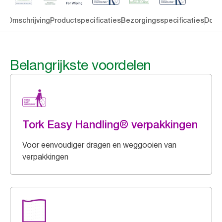
en
Omschrijving
Productspecificaties
Bezorgingsspecificaties
Down
Belangrijkste voordelen
Tork Easy Handling® verpakkingen
Voor eenvoudiger dragen en weggooien van
verpakkingen