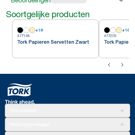
Beoordelingen
Soortgelijke producten
+
18
+
18
477148
477205
Tork Papieren Servetten Zwart
Tork Papieren
Ons aanbod
Oplossingen
Onze oplossingen
Duurzaamheid
Tork Clean Care