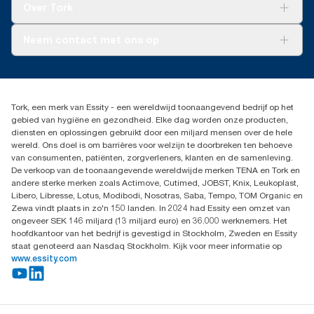
Tork Vision Schoonmaken
Over Tork
AD-a-Glance
Tork PaperCircle
Over ons
Neem contact met ons op
Productklacht
Leveringsklacht
info@tork.be
Dispenserklacht
02 766 05 30
Dealers zoeken
Tork, een merk van Essity - een wereldwijd toonaangevend bedrijf op het
Essity Belgium NV
gebied van hygiëne en gezondheid. Elke dag worden onze producten,
Berkenlaan 8B
diensten en oplossingen gebruikt door een miljard mensen over de hele
1831 MACHELEN
wereld. Ons doel is om barrières voor welzijn te doorbreken ten behoeve
van consumenten, patiënten, zorgverleners, klanten en de samenleving.
De verkoop van de toonaangevende wereldwijde merken TENA en Tork en
andere sterke merken zoals Actimove, Cutimed, JOBST, Knix, Leukoplast,
Libero, Libresse, Lotus, Modibodi, Nosotras, Saba, Tempo, TOM Organic en
Zewa vindt plaats in zo'n 150 landen. In 2024 had Essity een omzet van
ongeveer SEK 146 miljard (13 miljard euro) en 36.000 werknemers. Het
hoofdkantoor van het bedrijf is gevestigd in Stockholm, Zweden en Essity
staat genoteerd aan Nasdaq Stockholm. Kijk voor meer informatie op
www.essity.com