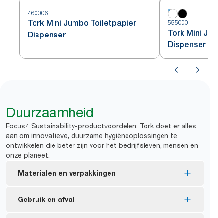
460006
Tork Mini Jumbo Toiletpapier
555000
Tork Mini Ju
Dispenser
Dispenser Wi
Duurzaamheid
Focus4 Sustainability-productvoordelen: Tork doet er alles
aan om innovatieve, duurzame hygiëneoplossingen te
ontwikkelen die beter zijn voor het bedrijfsleven, mensen en
onze planeet.
Materialen en verpakkingen
FSC®-gecertificeerde vullingen: gemaakt van
Gebruik en afval
verantwoord verkregen vezels.