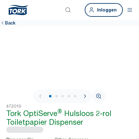
Inloggen
Back
1 / 6
472019
®
Tork OptiServe
Hulsloos 2-rol
Toiletpapier Dispenser