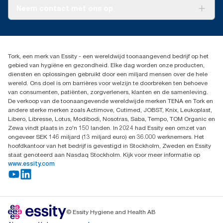
Tork PaperCircle
CO2-rapportage voor specifieke producten en verbruik.
Over ons
Neem contact met ons op
Productklacht
Leveringsklacht
info@tork.be
Dispenserklacht
02 766 05 30
Dealers zoeken
Tork, een merk van Essity - een wereldwijd toonaangevend bedrijf op het
Essity Belgium NV
gebied van hygiëne en gezondheid. Elke dag worden onze producten,
Berkenlaan 8B
diensten en oplossingen gebruikt door een miljard mensen over de hele
1831 MACHELEN
wereld. Ons doel is om barrières voor welzijn te doorbreken ten behoeve
van consumenten, patiënten, zorgverleners, klanten en de samenleving.
De verkoop van de toonaangevende wereldwijde merken TENA en Tork en
andere sterke merken zoals Actimove, Cutimed, JOBST, Knix, Leukoplast,
Libero, Libresse, Lotus, Modibodi, Nosotras, Saba, Tempo, TOM Organic en
Zewa vindt plaats in zo'n 150 landen. In 2024 had Essity een omzet van
ongeveer SEK 146 miljard (13 miljard euro) en 36.000 werknemers. Het
hoofdkantoor van het bedrijf is gevestigd in Stockholm, Zweden en Essity
staat genoteerd aan Nasdaq Stockholm. Kijk voor meer informatie op
www.essity.com
© Essity Hygiene and Health AB