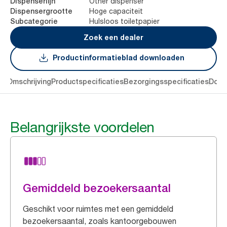
Other dispenser
Dispenserlijn
Hoge capaciteit
Dispensergrootte
Hulsloos toiletpapier
Subcategorie
Zoek een dealer
Productinformatieblad downloaden
en
Omschrijving
Productspecificaties
Bezorgingsspecificaties
Down
Belangrijkste voordelen
Gemiddeld bezoekersaantal
Geschikt voor ruimtes met een gemiddeld
bezoekersaantal, zoals kantoorgebouwen