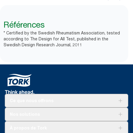
Références
* Certified by the Swedish Rheumatism Association, tested
according to The Design for All Test, published in the
Swedish Design Research Journal, 2011
Ce que nous offrons
Pour votre entreprise
Nos solutions
Durabilité
Tork soins propres
Tork Vision Nettoyage
À propos de Tork
AD-a-Glance