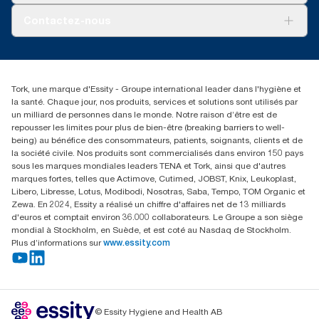
À propos de nous
Contactez-nous
torkusa@essity.com
(866) 722-8675
Rechercher des distributeurs
Tork, une marque d'Essity - Groupe international leader dans l'hygiène et
la santé. Chaque jour, nos produits, services et solutions sont utilisés par
un milliard de personnes dans le monde. Notre raison d’être est de
repousser les limites pour plus de bien-être (breaking barriers to well-
being) au bénéfice des consommateurs, patients, soignants, clients et de
la société civile. Nos produits sont commercialisés dans environ 150 pays
sous les marques mondiales leaders TENA et Tork, ainsi que d'autres
marques fortes, telles que Actimove, Cutimed, JOBST, Knix, Leukoplast,
Libero, Libresse, Lotus, Modibodi, Nosotras, Saba, Tempo, TOM Organic et
Zewa. En 2024, Essity a réalisé un chiffre d'affaires net de 13 milliards
d'euros et comptait environ 36.000 collaborateurs. Le Groupe a son siège
mondial à Stockholm, en Suède, et est coté au Nasdaq de Stockholm.
Plus d’informations sur
www.essity.com
© Essity Hygiene and Health AB