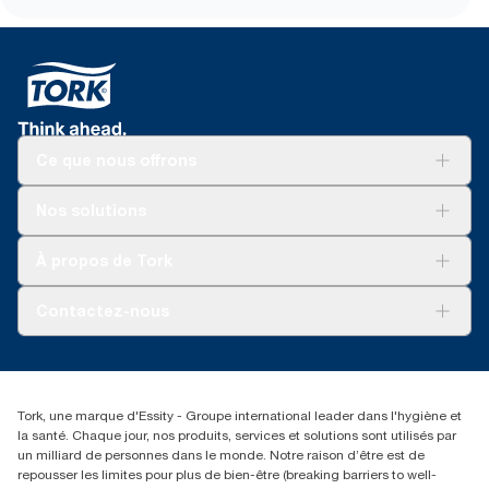
Ce que nous offrons
Pour votre entreprise
Nos solutions
Durabilité
Tork soins propres
Tork Vision Nettoyage
À propos de Tork
AD-a-Glance
À propos de nous
Contactez-nous
torkusa@essity.com
(866) 722-8675
Rechercher des distributeurs
Tork, une marque d'Essity - Groupe international leader dans l'hygiène et
la santé. Chaque jour, nos produits, services et solutions sont utilisés par
un milliard de personnes dans le monde. Notre raison d’être est de
repousser les limites pour plus de bien-être (breaking barriers to well-