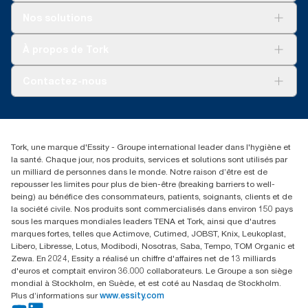
Pour votre entreprise
Nos solutions
Durabilité
Tork soins propres
Tork Vision Nettoyage
À propos de Tork
AD-a-Glance
À propos de nous
Contactez-nous
torkusa@essity.com
(866) 722-8675
Rechercher des distributeurs
Tork, une marque d'Essity - Groupe international leader dans l'hygiène et
la santé. Chaque jour, nos produits, services et solutions sont utilisés par
un milliard de personnes dans le monde. Notre raison d’être est de
repousser les limites pour plus de bien-être (breaking barriers to well-
being) au bénéfice des consommateurs, patients, soignants, clients et de
la société civile. Nos produits sont commercialisés dans environ 150 pays
sous les marques mondiales leaders TENA et Tork, ainsi que d'autres
marques fortes, telles que Actimove, Cutimed, JOBST, Knix, Leukoplast,
Libero, Libresse, Lotus, Modibodi, Nosotras, Saba, Tempo, TOM Organic et
Zewa. En 2024, Essity a réalisé un chiffre d'affaires net de 13 milliards
d'euros et comptait environ 36.000 collaborateurs. Le Groupe a son siège
mondial à Stockholm, en Suède, et est coté au Nasdaq de Stockholm.
Plus d’informations sur
www.essity.com