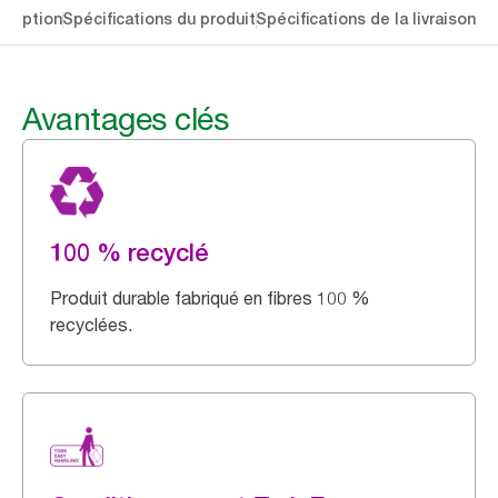
cription
Spécifications du produit
Spécifications de la livraison
Té
Avantages clés
100 % recyclé
Produit durable fabriqué en fibres 100 %
recyclées.