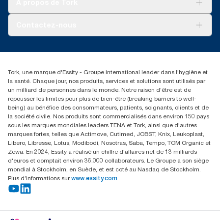
À propos de Tork
AD-a-Glance
À propos de nous
Contactez-nous
torkusa@essity.com
(866) 722-8675
Rechercher des distributeurs
Tork, une marque d'Essity - Groupe international leader dans l'hygiène et
la santé. Chaque jour, nos produits, services et solutions sont utilisés par
un milliard de personnes dans le monde. Notre raison d’être est de
repousser les limites pour plus de bien-être (breaking barriers to well-
being) au bénéfice des consommateurs, patients, soignants, clients et de
la société civile. Nos produits sont commercialisés dans environ 150 pays
sous les marques mondiales leaders TENA et Tork, ainsi que d'autres
marques fortes, telles que Actimove, Cutimed, JOBST, Knix, Leukoplast,
Libero, Libresse, Lotus, Modibodi, Nosotras, Saba, Tempo, TOM Organic et
Zewa. En 2024, Essity a réalisé un chiffre d'affaires net de 13 milliards
d'euros et comptait environ 36.000 collaborateurs. Le Groupe a son siège
mondial à Stockholm, en Suède, et est coté au Nasdaq de Stockholm.
Plus d’informations sur
www.essity.com