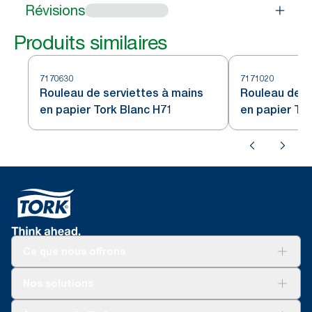
Révisions
Produits similaires
7170630
7171020
Rouleau de serviettes à mains
Rouleau de s
en papier Tork Blanc H71
en papier Tor
Ce que nous offrons
Pour votre entreprise
Nos solutions
Durabilité
Tork soins propres
Tork Vision Nettoyage