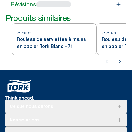
Révisions
Produits similaires
7170630
7171020
Rouleau de serviettes à mains
Rouleau de s
en papier Tork Blanc H71
en papier Tor
Ce que nous offrons
Pour votre entreprise
Nos solutions
Durabilité
Tork soins propres
Tork Vision Nettoyage