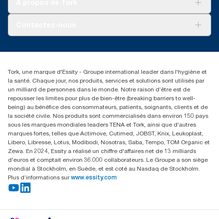
À propos de Tork
AD-a-Glance
À propos de nous
Contactez-nous
torkusa@essity.com
(866) 722-8675
Rechercher des distributeurs
Tork, une marque d'Essity - Groupe international leader dans l'hygiène et
la santé. Chaque jour, nos produits, services et solutions sont utilisés par
un milliard de personnes dans le monde. Notre raison d’être est de
repousser les limites pour plus de bien-être (breaking barriers to well-
being) au bénéfice des consommateurs, patients, soignants, clients et de
la société civile. Nos produits sont commercialisés dans environ 150 pays
sous les marques mondiales leaders TENA et Tork, ainsi que d'autres
marques fortes, telles que Actimove, Cutimed, JOBST, Knix, Leukoplast,
Libero, Libresse, Lotus, Modibodi, Nosotras, Saba, Tempo, TOM Organic et
Zewa. En 2024, Essity a réalisé un chiffre d'affaires net de 13 milliards
d'euros et comptait environ 36.000 collaborateurs. Le Groupe a son siège
mondial à Stockholm, en Suède, et est coté au Nasdaq de Stockholm.
Plus d’informations sur
www.essity.com