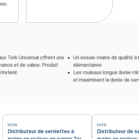
 peu
aux Tork Universal offrent une
Un essuie-mains de qualité à 
ance et de valeur. Produit
élémentaires
tretenir.
Les rouleaux longue durée min
et maximisent la durée de ser
83TR
84TR
Distributeur de serviettes à
Distributeur de s
mains en rouleau en papier Tork
mains en rouleau 