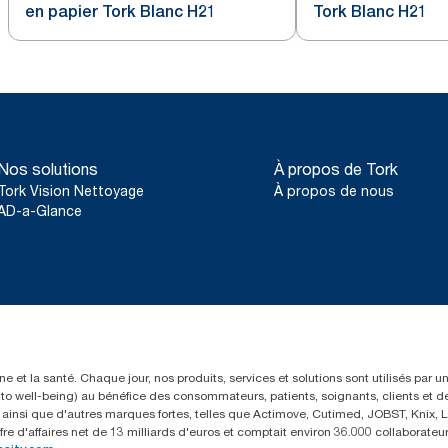
en papier Tork Blanc H21
Tork Blanc H21
Nos solutions
À propos de Tork
Tork Vision Nettoyage
À propos de nous
AD-a-Glance
e et la santé. Chaque jour, nos produits, services et solutions sont utilisés par 
rs to well-being) au bénéfice des consommateurs, patients, soignants, clients et d
insi que d'autres marques fortes, telles que Actimove, Cutimed, JOBST, Knix, Le
fre d'affaires net de 13 milliards d'euros et comptait environ 36.000 collaborat