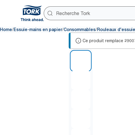
/
/
/
Home
Essuie-mains en papier
Consommables
Rouleaux d'essui
Ce produit remplace
2900
1 of 7