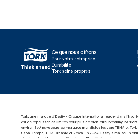
Ce que nous offrons
Pour votre entreprise
Durabilité
Tork soins propres
Tork, une marque d'Essity - Groupe international leader dans l'hygièn
est de repousser les limites pour plus de bien-être (breaking barrie
environ 150 pays sous les marques mondiales leaders TENA et Tork, a
Saba, Tempo, TOM Organic et Zewa. En 2024, Essity a réalisé un chif