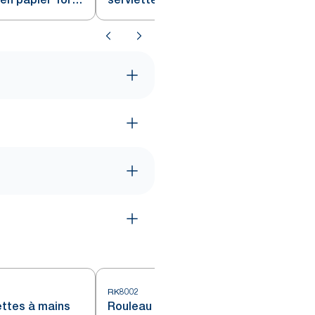
papier Tork Fumée H21
RK8002
ettes à mains
Rouleau de serviettes à mains