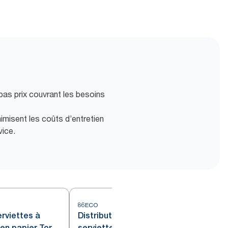
bas prix couvrant les besoins
imisent les coûts d’entretien
vice.
86ECO
erviettes à
Distributeur électronique de
en papier Tork
serviettes à mains en rouleau en