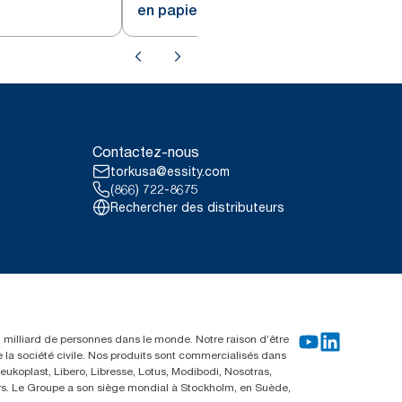
en papier Tork Naturel H21
Contactez-nous
torkusa@essity.com
(866) 722-8675
Rechercher des distributeurs
un milliard de personnes dans le monde. Notre raison d’être
e la société civile. Nos produits sont commercialisés dans
ukoplast, Libero, Libresse, Lotus, Modibodi, Nosotras,
eurs. Le Groupe a son siège mondial à Stockholm, en Suède,