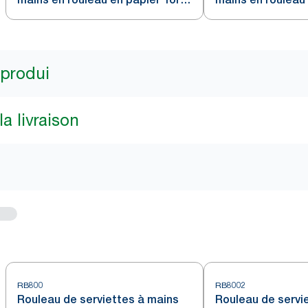
Fumée H21
Fumée H21
 produi
a livraison
RB800
RB8002
Rouleau de serviettes à mains
Rouleau de servi