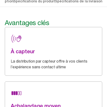
cription
Spécifications du produit
Spécifications de la livraison
Té
Avantages clés
À capteur
La distribution par capteur offre à vos clients
l’expérience sans contact ultime
Achalandage moyen