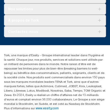
Pour votre entreprise
Nos solutions
Durabilité
Tork soins propres
Tork Vision Nettoyage
À propos de Tork
AD-a-Glance
À propos de nous
Contactez-nous
torkusa@essity.com
(866) 722-8675
Rechercher des distributeurs
Tork, une marque d'Essity - Groupe international leader dans l'hygiène et
la santé. Chaque jour, nos produits, services et solutions sont utilisés par
un milliard de personnes dans le monde. Notre raison d’être est de
repousser les limites pour plus de bien-être (breaking barriers to well-
being) au bénéfice des consommateurs, patients, soignants, clients et de
la société civile. Nos produits sont commercialisés dans environ 150 pays
sous les marques mondiales leaders TENA et Tork, ainsi que d'autres
marques fortes, telles que Actimove, Cutimed, JOBST, Knix, Leukoplast,
Libero, Libresse, Lotus, Modibodi, Nosotras, Saba, Tempo, TOM Organic et
Zewa. En 2024, Essity a réalisé un chiffre d'affaires net de 13 milliards
d'euros et comptait environ 36.000 collaborateurs. Le Groupe a son siège
mondial à Stockholm, en Suède, et est coté au Nasdaq de Stockholm.
Plus d’informations sur
www.essity.com