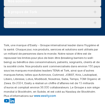
Nos solutions
fabrication de papier. Les réductions d’empreinte carbone qui
Durabilité
en ont résulté ont été quantifiées dans le cadre d’une analyse
Tork soins propres
Tork Vision Nettoyage
À propos de Tork
du cycle de vie, du berceau à la tombe, évaluée par un
AD-a-Glance
organisme tiers.
À propos de nous
Contactez-nous
**
Représente l’assortiment de recharges Tork Matic® pour
l’Amérique du Nord par occasion d’utilisation. Selon les
analyses du cycle de vie (ACV) évaluées par un organisme tiers,
torkusa@essity.com
couvrant l’ensemble des niveaux de qualité des recharges,
(866) 722-8675
combinées à des données de consommation. Étant donné qu’il
Rechercher des distributeurs
s’agit d’une moyenne du système, ces données ne sont pas
Tork, une marque d'Essity - Groupe international leader dans l'hygiène et
destinées à être utilisées pour la déclaration des émissions de
la santé. Chaque jour, nos produits, services et solutions sont utilisés par
carbone propres à des articles ou à des volumes de
un milliard de personnes dans le monde. Notre raison d’être est de
consommation précis.
repousser les limites pour plus de bien-être (breaking barriers to well-
being) au bénéfice des consommateurs, patients, soignants, clients et de
la société civile. Nos produits sont commercialisés dans environ 150 pays
sous les marques mondiales leaders TENA et Tork, ainsi que d'autres
marques fortes, telles que Actimove, Cutimed, JOBST, Knix, Leukoplast,
Libero, Libresse, Lotus, Modibodi, Nosotras, Saba, Tempo, TOM Organic et
Zewa. En 2024, Essity a réalisé un chiffre d'affaires net de 13 milliards
d'euros et comptait environ 36.000 collaborateurs. Le Groupe a son siège
mondial à Stockholm, en Suède, et est coté au Nasdaq de Stockholm.
Plus d’informations sur
www.essity.com